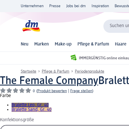
Unternehmen
Presse
Jobs bei dm
Inspiration
Bewusst
Suchen un
Neu
Marken
Make-up
Pflege & Parfum
Haare
IMMERGÜNSTIG online einka
Startseite
Pflege & Parfum
Periodenprodukte
The Female Company
Bralett
0
(
Produkt bewerten
|
Frage stellen
)
Farbe
Bralette Leo, Gr. 40
Bralette Sand, Gr. 40
Konfektionsgröße