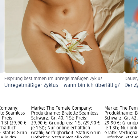
Eisprung bestimmen im unregelmäßigen Zyklus
Dauer,
Unregelmäßiger Zyklus – wann bin ich überfällig?
Der Z
 Company;
Marke: The Female Company;
Marke: The Fem
tte Seamless
Produktname: Bralette Seamless
Produktname: B
; Preis:
Schwarz, Gr. 40, 1 St; Preis:
Schwarz, Gr. 42, 
 1 St (29,90 €
29,90 €; Grundpreis: 1 St (29,90 €
29,90 €; Grundpr
rhältlich
je 1 St); Nur online erhältlich
je 1 St); Nur onl
t: Status Grün
Grafik; Verfügbarkeit: Status Grün
Grafik; Verfügba