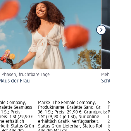
 Phasen, fruchtbare Tage
Mehr über die 
yklus der Frau
Schleimpfrop
ale Company;
Marke: The Female Company;
Marke: The
ralette Seamless
Produktname: Bralette Sand, Gr.
Produktnam
1 St; Preis:
36, 1 St; Preis: 29,90 €; Grundpreis:
Periodenun
eis: 1 St (29,90 €
1 St (29,90 € je 1 St); Nur online
Tanga Schwar
ine erhältlich
erhältlich Grafik; Verfügbarkeit:
29,90 €; Gru
rkeit: Status Grün
Status Grün Lieferbar, Status Rot
je 1 St); Nu