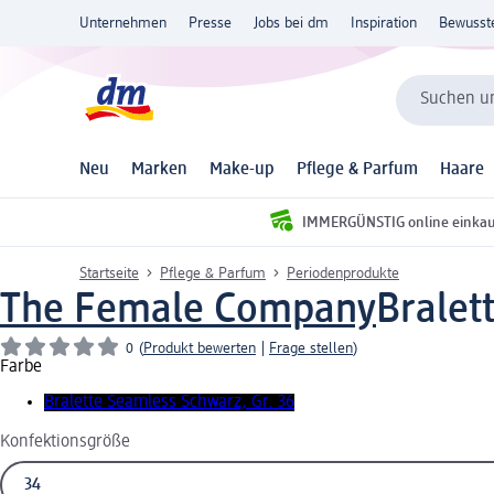
Unternehmen
Presse
Jobs bei dm
Inspiration
Bewusst
Suchen un
Neu
Marken
Make-up
Pflege & Parfum
Haare
IMMERGÜNSTIG online einka
Startseite
Pflege & Parfum
Periodenprodukte
The Female Company
Bralet
0
(
Produkt bewerten
|
Frage stellen
)
Farbe
Bralette Seamless Schwarz, Gr. 36
Konfektionsgröße