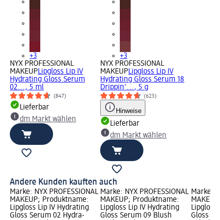
+3
+3
NYX PROFESSIONAL
NYX PROFESSIONAL
MAKEUP
Lipgloss Lip IV
MAKEUP
Lipgloss Lip IV
Hydrating Gloss Serum
Hydrating Gloss Serum 18
02..., 5 ml
Drippin'..., 5 g
(847)
(623)
Lieferbar
Hinweise
dm Markt wählen
Lieferbar
dm Markt wählen
Andere Kunden kauften auch
Marke: NYX PROFESSIONAL
Marke: NYX PROFESSIONAL
Marke: 
MAKEUP; Produktname:
MAKEUP; Produktname:
MAKEUP;
Lipgloss Lip IV Hydrating
Lipgloss Lip IV Hydrating
Lipgloss 
Gloss Serum 02 Hydra-
Gloss Serum 09 Blush
Gloss St