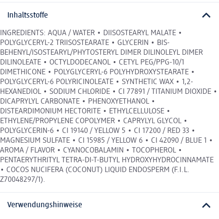
Inhaltsstoffe
INGREDIENTS: AQUA / WATER • DIISOSTEARYL MALATE •
POLYGLYCERYL-2 TRIISOSTEARATE • GLYCERIN • BIS-
BEHENYL/ISOSTEARYL/PHYTOSTERYL DIMER DILINOLEYL DIMER
DILINOLEATE • OCTYLDODECANOL • CETYL PEG/PPG-10/1
DIMETHICONE • POLYGLYCERYL-6 POLYHYDROXYSTEARATE •
POLYGLYCERYL-6 POLYRICINOLEATE • SYNTHETIC WAX • 1,2-
HEXANEDIOL • SODIUM CHLORIDE • CI 77891 / TITANIUM DIOXIDE •
DICAPRYLYL CARBONATE • PHENOXYETHANOL •
DISTEARDIMONIUM HECTORITE • ETHYLCELLULOSE •
ETHYLENE/PROPYLENE COPOLYMER • CAPRYLYL GLYCOL •
POLYGLYCERIN-6 • CI 19140 / YELLOW 5 • CI 17200 / RED 33 •
MAGNESIUM SULFATE • CI 15985 / YELLOW 6 • CI 42090 / BLUE 1 •
AROMA / FLAVOR • CYANOCOBALAMIN • TOCOPHEROL •
PENTAERYTHRITYL TETRA-DI-T-BUTYL HYDROXYHYDROCINNAMATE
• COCOS NUCIFERA (COCONUT) LIQUID ENDOSPERM (F.I.L.
Z70048297/1).
Verwendungshinweise