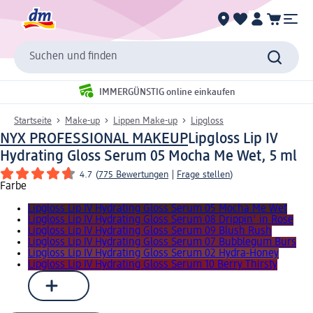
Suchen und finden
IMMERGÜNSTIG online einkaufen
Startseite
Make-up
Lippen Make-up
Lipgloss
NYX PROFESSIONAL MAKEUP
Lipgloss Lip IV
Hydrating Gloss Serum 05 Mocha Me Wet, 5 ml
4.7
(
775 Bewertungen
|
Frage stellen
)
Farbe
Lipgloss Lip IV Hydrating Gloss Serum 05 Mocha Me Wet
Lipgloss Lip IV Hydrating Gloss Serum 08 Drippin' in Rose
Lipgloss Lip IV Hydrating Gloss Serum 09 Blush Rush
Lipgloss Lip IV Hydrating Gloss Serum 07 Bubblegum Burs
Lipgloss Lip IV Hydrating Gloss Serum 02 Hydra-Honey
Lipgloss Lip IV Hydrating Gloss Serum 10 Berry Thirsty