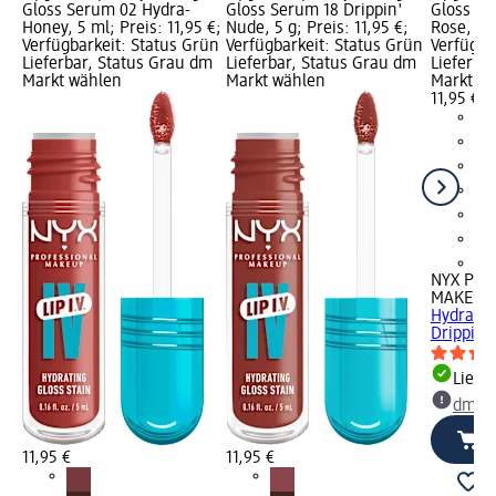
Gloss Serum 02 Hydra-
Gloss Serum 18 Drippin'
Gloss Se
Honey, 5 ml; Preis: 11,95 €;
Nude, 5 g; Preis: 11,95 €;
Rose, 5 m
Verfügbarkeit: Status Grün
Verfügbarkeit: Status Grün
Verfügba
Lieferbar, Status Grau dm
Lieferbar, Status Grau dm
Lieferba
Markt wählen
Markt wählen
Markt w
11,95 €
+3
NYX PRO
MAKEUP
Hydratin
Drippin'.
Liefe
dm Ma
11,95 €
11,95 €