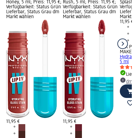
Honey, 5 ml; Preis: 11,95 €;
Rush, 5 ml; Preis: 11,95 €;
Splash, 5
Verfügbarkeit: Status Grün
Verfügbarkeit: Status Grün
Verfügba
Lieferbar, Status Grau dm
Lieferbar, Status Grau dm
Lieferba
Markt wählen
Markt wählen
Markt w
11,95 €
NYX PRO
MAKEUP
Hydrating
5 ml
Liefe
dm Ma
11,95 €
11,95 €