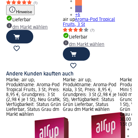
(1)
Hinweise
+6
air up
Aroma-Pod Tropical
Lieferbar
Fruits, 3 St
dm Markt wählen
(7)
Lieferbar
dm Markt wählen
Andere Kunden kauften auch
Marke: air up;
Marke: air up;
Marke: a
Produktname: Aroma-Pod
Produktname: Aroma-Pod
Produktn
Tropical Fruits, 3 St; Preis:
Kola, 3 St; Preis: 8,95 €;
Mini Sip
8,95 €; Grundpreis: 3 St
Grundpreis: 3 St (2,98 € je 1
600 ml; P
(2,98 € je 1 St); Neu Grafik;
St); Verfügbarkeit: Status
Grundprei
Verfügbarkeit: Status Grün
Grün Lieferbar, Status
1 St); Ve
Lieferbar, Status Grau dm
Grau dm Markt wählen
Grün Lie
Markt wählen
Grau dm
30,00 €
1 St (30,0