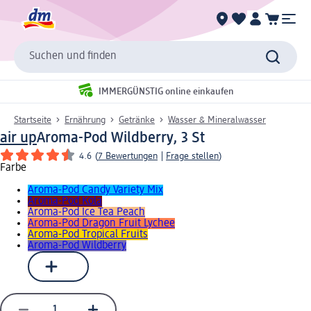
Suchen und finden
IMMERGÜNSTIG online einkaufen
Startseite
Ernährung
Getränke
Wasser & Mineralwasser
air up
Aroma-Pod Wildberry, 3 St
4.6
(
7 Bewertungen
|
Frage stellen
)
Farbe
Aroma-Pod Candy Variety Mix
Aroma-Pod Kola
Aroma-Pod Ice Tea Peach
Aroma-Pod Dragon Fruit Lychee
Aroma-Pod Tropical Fruits
Aroma-Pod Wildberry