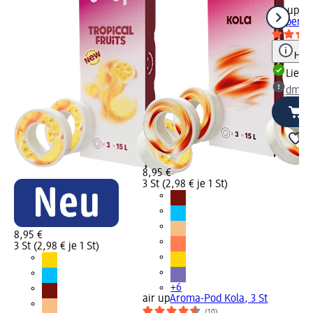
air up
Tri
Sipper R
Hinw
Liefe
dm Ma
8,95 €
3 St (2,98 € je 1 St)
8,95 €
3 St (2,98 € je 1 St)
+6
air up
Aroma-Pod Kola, 3 St
(10)