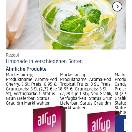
Rezept
Mi
Limonade in verschiedenen Sorten
Vo
Ähnliche Produkte
Marke: air up;
Marke: air up;
Marke: a
Produktname: Aroma-Pod
Produktname: Aroma-Pod
Produkt
Cherry, 3 St; Preis: 6,95 €;
Tropical Fruits, 3 St; Preis:
Candy Var
Grundpreis: 3 St (2,32 € je 1
8,95 €; Grundpreis: 3 St
Preis: 8,
St); Verfügbarkeit: Status
(2,98 € je 1 St); Neu Grafik;
St (2,98 
Grün Lieferbar, Status
Verfügbarkeit: Status Grün
Grafik; V
Grau dm Markt wählen
Lieferbar, Status Grau dm
Status G
Markt wählen
Status G
wählen