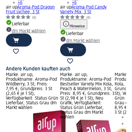
+6
+6
air up
Aroma-Pod Dragon
air up
Aroma-Pod Candy
Fruit Lychee, 3 St
Variety Mix, 3 St
(0)
(0)
Lieferbar
Hinweise
dm Markt wählen
Lieferbar
dm Markt wählen
Andere Kunden kauften auch
Marke: air up;
Marke: air up;
Marke: a
Produktname: Aroma-Pod
Produktname: Aroma-Pod
Produkt
Wildberry, 3 St; Preis:
Bestseller Variety Mix Kola,
Kola, 3 S
7,95 €; Grundpreis: 3 St
Peach & Watermelon, 3 St;
Grundprei
(2,65 € je 1 St);
Preis: 8,95 €; Grundpreis: 3
St); Verf
Verfügbarkeit: Status Grün
St (2,98 € je 1 St); Neu
Grün Lie
Lieferbar, Status Grau dm
Grafik; Verfügbarkeit:
Grau dm
Markt wählen
Status Grün Lieferbar,
8,95 €
Status Grau dm Markt
3 St (2,98
wählen