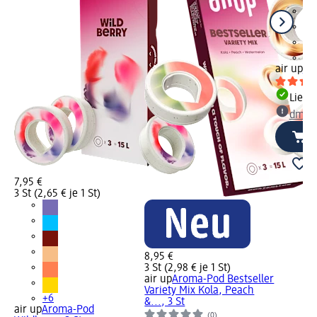
+6
air up
Ar
Liefe
dm Ma
7,95 €
3 St (2,65 € je 1 St)
8,95 €
3 St (2,98 € je 1 St)
air up
Aroma-Pod Bestseller
Variety Mix Kola, Peach
+6
&..., 3 St
air up
Aroma-Pod
(0)