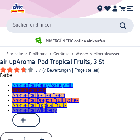
Suchen und finden
IMMERGÜNSTIG online einkaufen
Startseite
Ernährung
Getränke
Wasser & Mineralwasser
air up
Aroma-Pod Tropical Fruits, 3 St
3.7
(
7 Bewertungen
|
Frage stellen
)
Farbe
Aroma-Pod Candy Variety Mix
Aroma-Pod Kola
Aroma-Pod Ice Tea Peach
Aroma-Pod Dragon Fruit Lychee
Aroma-Pod Tropical Fruits
Aroma-Pod Wildberry