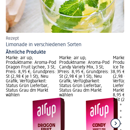
Rezept
Mi
Limonade in verschiedenen Sorten
Vo
Ähnliche Produkte
Marke: air up;
Marke: air up;
Marke: a
Produktname: Aroma-Pod
Produktname: Aroma-Pod
Produkt
Dragon Fruit Lychee, 3 St;
Candy Variety Mix, 3 St;
Ice Tea P
Preis: 8,95 €; Grundpreis: 3
Preis: 8,95 €; Grundpreis: 3
8,95 €; G
St (2,98 € je 1 St); Neu
St (2,98 € je 1 St); Neu
(2,98 € je
Grafik; Verfügbarkeit:
Grafik; Verfügbarkeit:
Verfügba
Status Grün Lieferbar,
Status Grün Lieferbar,
Lieferba
Status Grau dm Markt
Status Grau dm Markt
Markt w
wählen
wählen
8,95 €
3 St (2,98