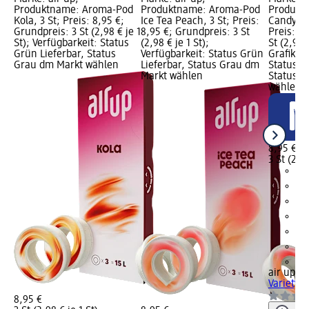
Produktname: Aroma-Pod
Produktname: Aroma-Pod
Produkt
Kola, 3 St; Preis: 8,95 €;
Ice Tea Peach, 3 St; Preis:
Candy Var
Grundpreis: 3 St (2,98 € je 1
8,95 €; Grundpreis: 3 St
Preis: 8,
St); Verfügbarkeit: Status
(2,98 € je 1 St);
St (2,98 
Grün Lieferbar, Status
Verfügbarkeit: Status Grün
Grafik; V
Grau dm Markt wählen
Lieferbar, Status Grau dm
Status G
Markt wählen
Status G
wählen
8,95 €
3 St (2,98
+6
air up
Ar
Variety M
8,95 €