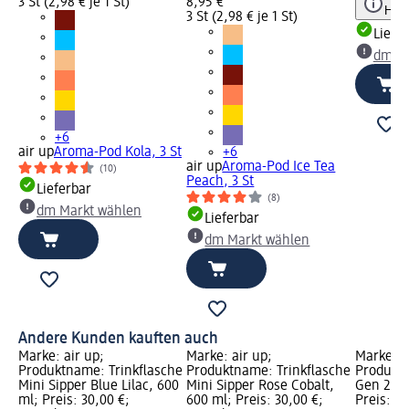
3 St (2,98 € je 1 St)
8,95 €
Hinw
3 St (2,98 € je 1 St)
Liefe
dm Ma
+6
air up
Aroma-Pod Kola, 3 St
+6
air up
Aroma-Pod Ice Tea
(10)
Peach, 3 St
Lieferbar
(8)
dm Markt wählen
Lieferbar
dm Markt wählen
Andere Kunden kauften auch
Marke: air up;
Marke: air up;
Marke: a
Produktname: Trinkflasche
Produktname: Trinkflasche
Produktn
Mini Sipper Blue Lilac, 600
Mini Sipper Rose Cobalt,
Gen 2 St
ml; Preis: 30,00 €;
600 ml; Preis: 30,00 €;
Preis: 3