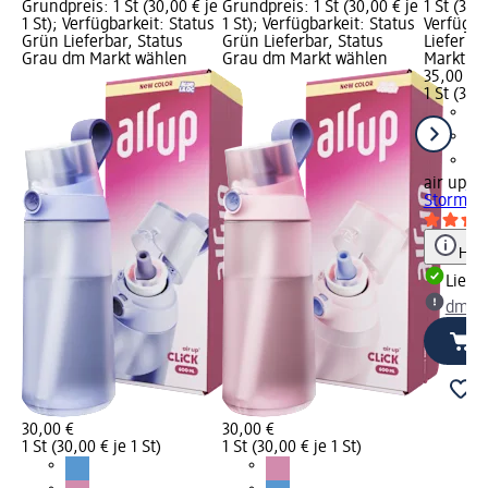
Grundpreis: 1 St (30,00 € je
Grundpreis: 1 St (30,00 € je
1 St (35,0
1 St); Verfügbarkeit: Status
1 St); Verfügbarkeit: Status
Verfügba
Grün Lieferbar, Status
Grün Lieferbar, Status
Lieferba
Grau dm Markt wählen
Grau dm Markt wählen
Markt w
35,00 €
1 St (35,0
air up
Tr
Stormy B
Hinw
Liefe
dm Ma
30,00 €
30,00 €
1 St (30,00 € je 1 St)
1 St (30,00 € je 1 St)