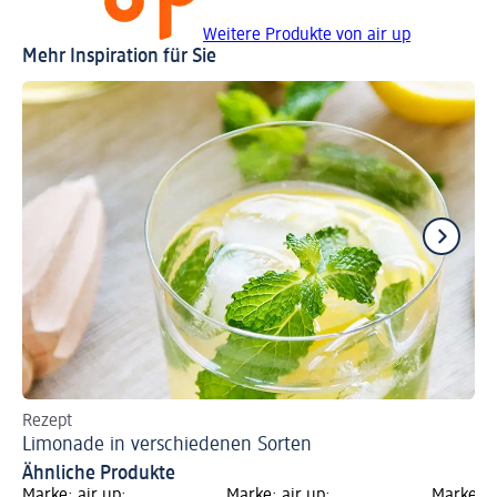
Weitere Produkte von air up
Mehr Inspiration für Sie
Rezept
Mi
Limonade in verschiedenen Sorten
Vo
Ähnliche Produkte
Marke: air up;
Marke: air up;
Marke: a