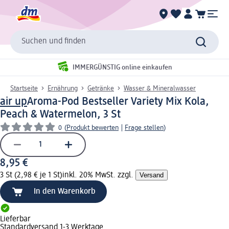
Suchen und finden
IMMERGÜNSTIG online einkaufen
Startseite
Ernährung
Getränke
Wasser & Mineralwasser
air up
Aroma-Pod Bestseller Variety Mix Kola,
Peach & Watermelon, 3 St
0
(
Produkt bewerten
|
Frage stellen
)
8,95 €
3 St (2,98 € je 1 St)
inkl. 20% MwSt. zzgl.
Versand
In den Warenkorb
Lieferbar
Standardversand 1-3 Werktage