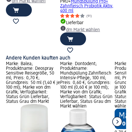
dm Markt wählen
PRO+
Mundspülung Pro+
Zahnfleisch Probiotik Aktiv,
400 ml
(91)
Lieferbar
dm Markt wählen
Andere Kunden kauften auch
Marke: Balea;
Marke: Dontodent;
Marke: D
Produktname: Deospray
Produktname:
Produkt
Sensitive Reisegröße, 50
Mundspülung Zahnfleisch
Sensitiv
ml; Preis: 0,70 €;
Intensiv-Pflege, 100 ml;
ml; Preis
Grundpreis: 50 ml (1,40 € je
Preis: 0,60 €; Grundpreis:
Grundpre
100 ml); Marke von dm
100 ml (0,60 € je 100 ml);
je 100 m
Grafik; Verfügbarkeit:
Marke von dm Grafik;
Grafik; V
Status Grün Lieferbar,
Verfügbarkeit: Status Grün
Status G
Status Grau dm Markt
Lieferbar, Status Grau dm
Status G
Markt wählen
wählen