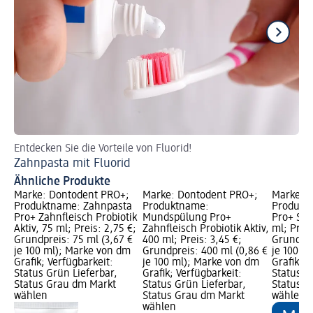
Entdecken Sie die Vorteile von Fluorid!
Er
Zahnpasta mit Fluorid
El
Ähnliche Produkte
Marke: Dontodent PRO+;
Marke: Dontodent PRO+;
Marke: 
Produktname: Zahnpasta
Produktname:
Produkt
Pro+ Zahnfleisch Probiotik
Mundspülung Pro+
Pro+ Sens
Aktiv, 75 ml; Preis: 2,75 €;
Zahnfleisch Probiotik Aktiv,
ml; Preis
Grundpreis: 75 ml (3,67 €
400 ml; Preis: 3,45 €;
Grundpre
je 100 ml); Marke von dm
Grundpreis: 400 ml (0,86 €
je 100 m
Grafik; Verfügbarkeit:
je 100 ml); Marke von dm
Grafik; V
Status Grün Lieferbar,
Grafik; Verfügbarkeit:
Status G
Status Grau dm Markt
Status Grün Lieferbar,
Status G
wählen
Status Grau dm Markt
wählen
wählen