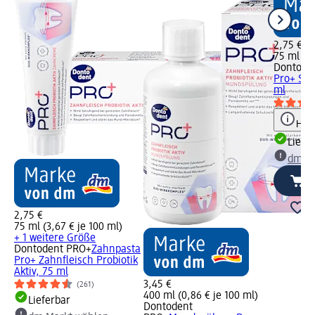
2,75 €
75 ml (3,
Dontode
Pro+ Sens
ml
Hinw
Liefe
dm Ma
2,75 €
75 ml (3,67 € je 100 ml)
+ 1 weitere Größe
Dontodent PRO+
Zahnpasta
Pro+ Zahnfleisch Probiotik
Aktiv, 75 ml
3,45 €
(261)
400 ml (0,86 € je 100 ml)
Lieferbar
Dontodent