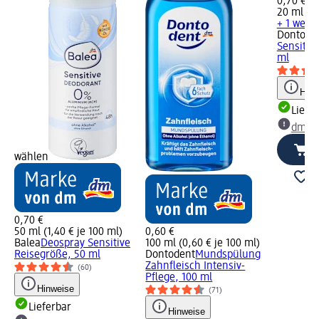
0,70 €
20 ml (3,
+ 1 weit
Dontode
Sensitiv
ml
Hinw
Liefe
dm Ma
wählen
0,70 €
50 ml (1,40 € je 100 ml)
0,60 €
Balea
Deospray Sensitive
100 ml (0,60 € je 100 ml)
Reisegröße, 50 ml
Dontodent
Mundspülung
Zahnfleisch Intensiv-
(60)
Pflege, 100 ml
Hinweise
(71)
Lieferbar
Hinweise