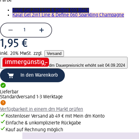
Farbe
Kajal Gel 2in1 Line & Define 010 Black
Kajal Gel 2in1 Line & Define 060 Sparkling Champagne
1,95 €
inkl. 20% MwSt. zzgl.
Versand
dm Dauerpreis
nicht erhöht seit 04.09.2024
In den Warenkorb
Lieferbar
Standardversand 1-3 Werktage
Verfügbarkeit in einem dm Markt prüfen
Kostenloser Versand ab 49 € mit Mein dm Konto
Einfache & unkomplizierte Rückgabe
Kauf auf Rechnung möglich