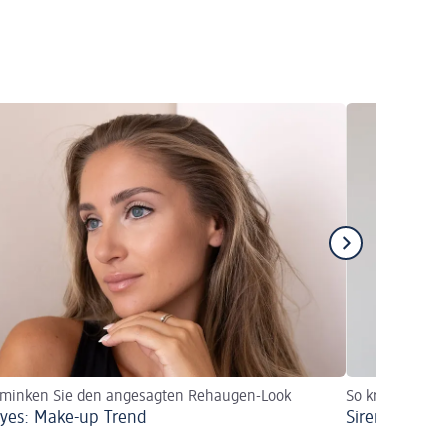
hminken Sie den angesagten Rehaugen-Look
So kreieren Si
yes: Make-up Trend
Siren Eyes: D