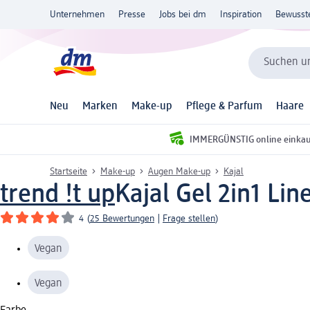
Unternehmen
Presse
Jobs bei dm
Inspiration
Bewusst
Suchen un
Neu
Marken
Make-up
Pflege & Parfum
Haare
IMMERGÜNSTIG online einka
Startseite
Make-up
Augen Make-up
Kajal
trend !t up
Kajal Gel 2in1 Li
4
(
25 Bewertungen
|
Frage stellen
)
Vegan
Vegan