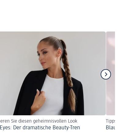
ieren Sie diesen geheimnisvollen Look
Tipps & Schmin
 Eyes: Der dramatische Beauty-Tren
Blaue Augen