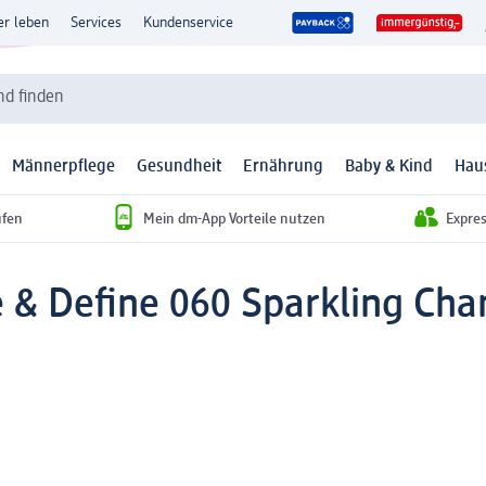
er leben
Services
Kundenservice
d finden
Männerpflege
Gesundheit
Ernährung
Baby & Kind
Hau
ufen
Mein dm-App Vorteile nutzen
Expre
ne & Define 060 Sparkling Ch