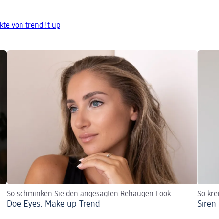
te von trend !t up
So schminken Sie den angesagten Rehaugen-Look
So kre
Doe Eyes: Make-up Trend
Siren
d