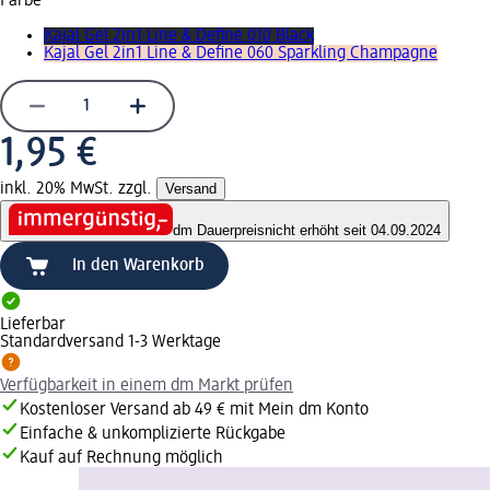
Farbe
Kajal Gel 2in1 Line & Define 010 Black
Kajal Gel 2in1 Line & Define 060 Sparkling Champagne
1,95 €
inkl. 20% MwSt. zzgl.
Versand
dm Dauerpreis
nicht erhöht seit 04.09.2024
In den Warenkorb
Lieferbar
Standardversand 1-3 Werktage
Verfügbarkeit in einem dm Markt prüfen
Kostenloser Versand ab 49 € mit Mein dm Konto
Einfache & unkomplizierte Rückgabe
Kauf auf Rechnung möglich