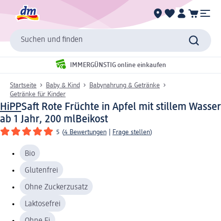
Suchen und finden
IMMERGÜNSTIG online einkaufen
Startseite
Baby & Kind
Babynahrung & Getränke
Getränke für Kinder
HiPP
Saft Rote Früchte in Apfel mit stillem Wasser
ab 1 Jahr, 200 ml
Beikost
5
(
4 Bewertungen
|
Frage stellen
)
Bio
Glutenfrei
Ohne Zuckerzusatz
Laktosefrei
Ohne Ei