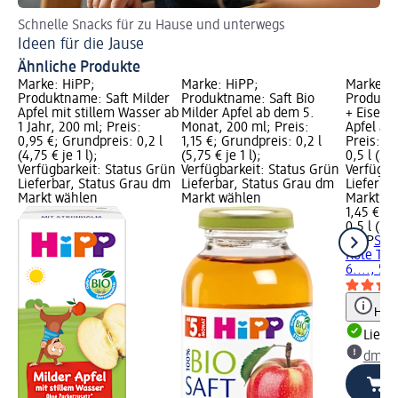
Schnelle Snacks für zu Hause und unterwegs
Wa
Ideen für die Jause
We
Ähnliche Produkte
Marke: HiPP;
Marke: HiPP;
Marke: H
Produktname: Saft Milder
Produktname: Saft Bio
Produktn
Apfel mit stillem Wasser ab
Milder Apfel ab dem 5.
+ Eisen 
1 Jahr, 200 ml; Preis:
Monat, 200 ml; Preis:
Apfel ab
0,95 €; Grundpreis: 0,2 l
1,15 €; Grundpreis: 0,2 l
Preis: 1,
(4,75 € je 1 l);
(5,75 € je 1 l);
0,5 l (2,9
Verfügbarkeit: Status Grün
Verfügbarkeit: Status Grün
Verfügba
Lieferbar, Status Grau dm
Lieferbar, Status Grau dm
Lieferba
Markt wählen
Markt wählen
Markt w
1,45 €
0,5 l (2,9
HiPP
Saft
Rote Tra
6...., 50
Hinw
Liefe
dm Ma