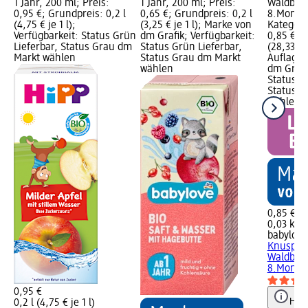
1 Jahr, 200 ml; Preis:
1 Jahr, 200 ml; Preis:
Waldbee
0,95 €; Grundpreis: 0,2 l
0,65 €; Grundpreis: 0,2 l
8.Monat,
(4,75 € je 1 l);
(3,25 € je 1 l); Marke von
Kategorie
Verfügbarkeit: Status Grün
dm Grafik; Verfügbarkeit:
0,85 €; 
Lieferbar, Status Grau dm
Status Grün Lieferbar,
(28,33 € 
Markt wählen
Status Grau dm Markt
Auflage 
wählen
dm Grafi
Status G
Status G
wählen
0,85 €
0,03 kg (
babylove
Knusper
Waldbee
8.Monat,
0,95 €
Hinw
0,2 l (4,75 € je 1 l)