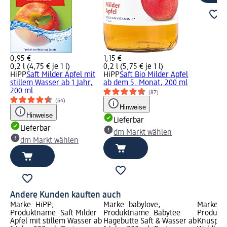
0,95 €
1,15 €
0,2 l (4,75 € je 1 l)
0,2 l (5,75 € je 1 l)
HiPP
Saft Milder Apfel mit
HiPP
Saft Bio Milder Apfel
stillem Wasser ab 1 Jahr,
ab dem 5. Monat, 200 ml
200 ml
(87)
(64)
Hinweise
Hinweise
Lieferbar
Lieferbar
dm Markt wählen
dm Markt wählen
Andere Kunden kauften auch
Marke: HiPP;
Marke: babylove;
Marke: b
Produktname: Saft Milder
Produktname: Babytee
Produkt
Apfel mit stillem Wasser ab
Hagebutte Saft & Wasser ab
Knusper