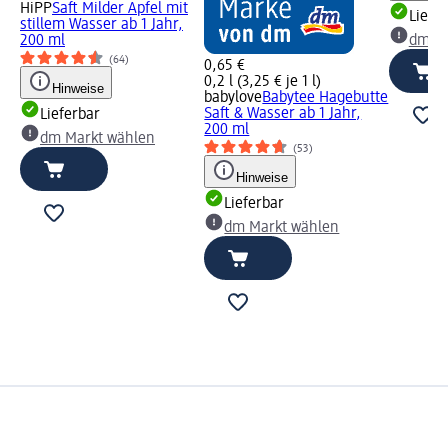
HiPP
Saft Milder Apfel mit
Liefe
stillem Wasser ab 1 Jahr,
200 ml
dm Ma
(64)
0,65 €
0,2 l (3,25 € je 1 l)
Hinweise
babylove
Babytee Hagebutte
Saft & Wasser ab 1 Jahr,
Lieferbar
200 ml
dm Markt wählen
(53)
Hinweise
Lieferbar
dm Markt wählen