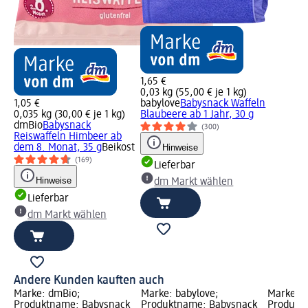
1,65 €
0,03 kg (55,00 € je 1 kg)
1,05 €
babylove
Babysnack Waffeln
0,035 kg (30,00 € je 1 kg)
Blaubeere ab 1 Jahr, 30 g
dmBio
Babysnack
(300)
Reiswaffeln Himbeer ab
dem 8. Monat, 35 g
Beikost
Hinweise
(169)
Lieferbar
Hinweise
dm Markt wählen
Lieferbar
dm Markt wählen
Andere Kunden kauften auch
Marke: dmBio;
Marke: babylove;
Marke: 
k
Produktname: Babysnack
Produktname: Babysnack
Produkt