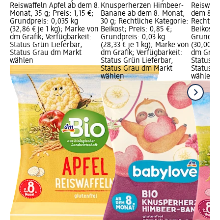
Reiswaffeln Apfel ab dem 8.
Knusperherzen Himbeer-
Reiswaff
Monat, 35 g; Preis: 1,15 €;
Banane ab dem 8. Monat,
dem 8. M
Grundpreis: 0,035 kg
30 g; Rechtliche Kategorie:
Rechtlic
(32,86 € je 1 kg); Marke von
Beikost; Preis: 0,85 €;
Beikost; 
dm Grafik; Verfügbarkeit:
Grundpreis: 0,03 kg
Grundpre
Status Grün Lieferbar,
(28,33 € je 1 kg); Marke von
(30,00 € 
rün
Status Grau dm Markt
dm Grafik; Verfügbarkeit:
dm Grafi
dm
wählen
Status Grün Lieferbar,
Status G
Status Grau dm Markt
Status G
wählen
wählen
st