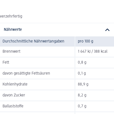
verzehrfertig
Nährwerte
Durchschnittliche Nährwertangaben
pro 100 g
Brennwert
1 647 kJ / 388 kcal
Fett
0,8 g
davon gesättigte Fettsäuren
0,1 g
Kohlenhydrate
88,9 g
davon Zucker
8,2 g
Ballaststoffe
0,7 g