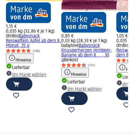
1,15 €
0,035 kg (32,86 € je 1 kg)
dmBio
Babysnack
0,85 €
1,05 €
Reiswaffeln Apfel ab dem 8.
0,03 kg (28,33 € je 1 kg)
0,035 kg 
Monat, 35 g
babylove
Babysnack
dmBio
Ba
Knusperherzen Himbeer-
Reiswaff
(148)
Banane ab dem 8...., 30
dem 8. M
Hinweise
g
Beikost
(131)
Lieferbar
Hinw
Hinweise
dm Markt wählen
Liefe
Lieferbar
dm Ma
dm Markt wählen