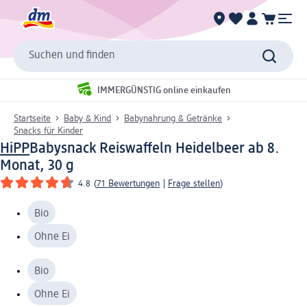
Suchen und finden
IMMERGÜNSTIG online einkaufen
Startseite
Baby & Kind
Babynahrung & Getränke
Snacks für Kinder
HiPP
Babysnack Reiswaffeln Heidelbeer ab 8.
Monat, 30 g
4.8
(
71 Bewertungen
|
Frage stellen
)
Bio
Ohne Ei
Bio
Ohne Ei