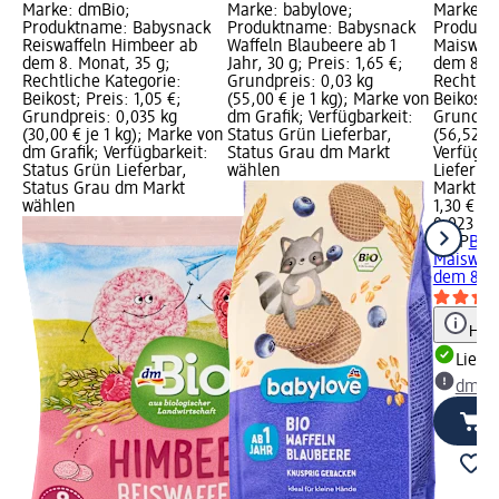
Marke: dmBio;
Marke: babylove;
Marke: H
Produktname: Babysnack
Produktname: Babysnack
Produkt
Reiswaffeln Himbeer ab
Waffeln Blaubeere ab 1
Maiswaff
dem 8. Monat, 35 g;
Jahr, 30 g; Preis: 1,65 €;
dem 8. M
Rechtliche Kategorie:
Grundpreis: 0,03 kg
Rechtlic
Beikost; Preis: 1,05 €;
(55,00 € je 1 kg); Marke von
Beikost; 
Grundpreis: 0,035 kg
dm Grafik; Verfügbarkeit:
Grundpre
(30,00 € je 1 kg); Marke von
Status Grün Lieferbar,
(56,52 € 
dm Grafik; Verfügbarkeit:
Status Grau dm Markt
Verfügba
Status Grün Lieferbar,
wählen
Lieferba
Status Grau dm Markt
Markt w
wählen
1,30 €
0,023 kg 
HiPP
Bab
Maiswaff
dem 8. M
Hinw
Liefe
dm Ma