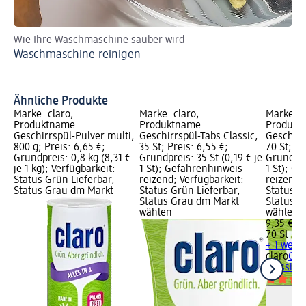
Wie Ihre Waschmaschine sauber wird
Gl
Waschmaschine reinigen
Sp
Ge
ri
Ähnliche Produkte
Marke: claro;
Marke: claro;
Marke: c
Produktname:
Produktname:
Produkt
Geschirrspül-Pulver multi,
Geschirrspül-Tabs Classic,
Geschirr
800 g; Preis: 6,65 €;
35 St; Preis: 6,55 €;
70 St; Pr
Grundpreis: 0,8 kg (8,31 €
Grundpreis: 35 St (0,19 € je
Grundprei
je 1 kg); Verfügbarkeit:
1 St); Gefahrenhinweis
1 St); G
Status Grün Lieferbar,
reizend; Verfügbarkeit:
reizend;
Status Grau dm Markt
Status Grün Lieferbar,
Status G
Status Grau dm Markt
Status G
wählen
wählen
9,35 €
70 St (0,1
+ 1 weit
claro
Ges
Classic, 