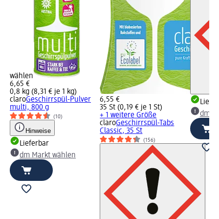
wählen
6,65 €
0,8 kg (8,31 € je 1 kg)
claro
Geschirrspül-Pulver
6,55 €
Liefe
multi, 800 g
35 St (0,19 € je 1 St)
dm Ma
+ 1 weitere Größe
(10)
claro
Geschirrspül-Tabs
Hinweise
Classic, 35 St
(156)
Lieferbar
dm Markt wählen