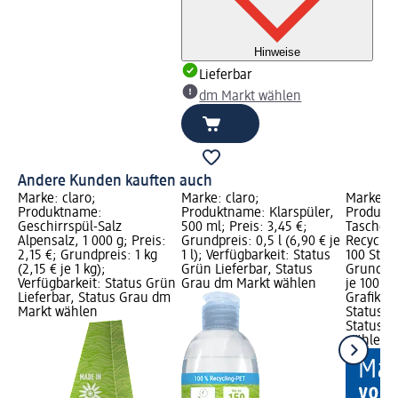
Hinweise
Lieferbar
dm Markt wählen
Andere Kunden kauften auch
Marke: claro;
Marke: claro;
Marke: S
Produktname:
Produktname: Klarspüler,
Produkt
Geschirrspül-Salz
500 ml; Preis: 3,45 €;
Taschen
Alpensalz, 1 000 g; Preis:
Grundpreis: 0,5 l (6,90 € je
Recycling
2,15 €; Grundpreis: 1 kg
1 l); Verfügbarkeit: Status
100 St; P
(2,15 € je 1 kg);
Grün Lieferbar, Status
Grundprei
Verfügbarkeit: Status Grün
Grau dm Markt wählen
je 100 B
Lieferbar, Status Grau dm
Grafik; V
Markt wählen
Status G
Status G
wählen