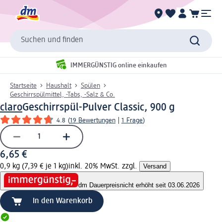
Suchen und finden
IMMERGÜNSTIG online einkaufen
Startseite
Haushalt
Spülen
Geschirrspülmittel, -Tabs, -Salz & Co.
claro
Geschirrspül-Pulver Classic, 900 g
4.8
(
19 Bewertungen
|
1 Frage
)
6,65 €
0,9 kg (7,39 € je 1 kg)
inkl. 20% MwSt. zzgl.
Versand
dm Dauerpreis
nicht erhöht seit 03.06.2026
In den Warenkorb