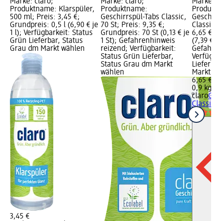
Marke: claro;
Marke: claro;
Marke: c
Produktname: Klarspüler,
Produktname:
Produkt
500 ml; Preis: 3,45 €;
Geschirrspül-Tabs Classic,
Geschirr
Grundpreis: 0,5 l (6,90 € je
70 St; Preis: 9,35 €;
Classic, 
1 l); Verfügbarkeit: Status
Grundpreis: 70 St (0,13 € je
6,65 €; 
Grün Lieferbar, Status
1 St); Gefahrenhinweis
(7,39 € je
Grau dm Markt wählen
reizend; Verfügbarkeit:
Gefahren
Status Grün Lieferbar,
Verfügba
Status Grau dm Markt
Lieferba
wählen
Markt w
6,65 €
0,9 kg (7
claro
Ges
Classic, 
3,45 €