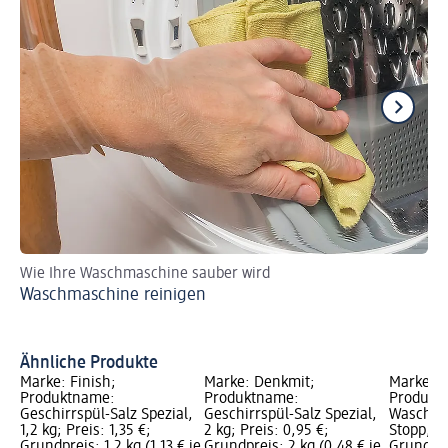
Wie Ihre Waschmaschine sauber wird
So
Waschmaschine reinigen
Ba
Ähnliche Produkte
Marke: Finish;
Marke: Denkmit;
Marke: c
Produktname:
Produktname:
Produkt
Geschirrspül-Salz Spezial,
Geschirrspül-Salz Spezial,
Waschma
1,2 kg; Preis: 1,35 €;
2 kg; Preis: 0,95 €;
Stopp, 45
Grundpreis: 1,2 kg (1,13 € je
Grundpreis: 2 kg (0,48 € je
Grundprei