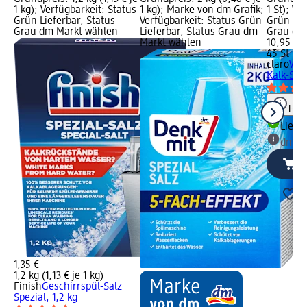
1 kg); Verfügbarkeit: Status
1 kg); Marke von dm Grafik;
1 St); Ve
Grün Lieferbar, Status
Verfügbarkeit: Status Grün
Grün Lie
Grau dm Markt wählen
Lieferbar, Status Grau dm
Grau dm
Markt wählen
10,95 €
45 St (0,
claro
Was
Kalk-Sto
Hinw
Liefe
dm Ma
1,35 €
1,2 kg (1,13 € je 1 kg)
Finish
Geschirrspül-Salz
Spezial, 1,2 kg