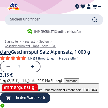
Suchen und finden
IMMERGÜNSTIG online einkaufen
Startseite
Haushalt
Spülen
Geschirrspülmittel, -Tabs, -Salz & Co.
claro
Geschirrspül-Salz Alpensalz, 1 000 g
4.9
(
53 Bewertungen
|
Frage stellen
)
2,15 €
1 kg (2,15 € je 1 kg)
inkl. 20% MwSt. zzgl.
Versand
dm Dauerpreis
nicht erhöht seit 05.06.2024
In den Warenkorb