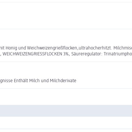
it Honig und Weichweizengrießflocken,ultrahocherhitzt. Milchmis
5%, WEICHWEIZENGRIESSFLOCKEN 3%, Säureregulator: Trinatriumphosp
gnisse Enthält Milch und Milchderivate