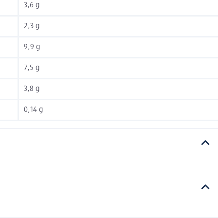
3,6 g
2,3 g
9,9 g
7,5 g
3,8 g
0,14 g