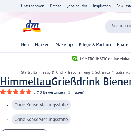
Unternehmen
Presse
Jobs bei dm
Inspiration
Bewusst
Suchen un
Neu
Marken
Make-up
Pflege & Parfum
Haare
IMMERGÜNSTIG online einka
Startseite
Baby & Kind
Babynahrung & Getränke
Getränke
Himmeltau
Grießdrink Biene
5
(
10 Bewertungen
|
3 Fragen
)
Ohne Konservierungsstoffe
Ohne Konservierungsstoffe