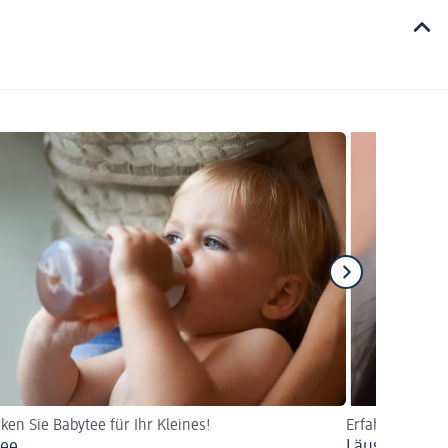
ken Sie Babytee für Ihr Kleines!
Erfahren Sie, w
tee
Läuse: Was is