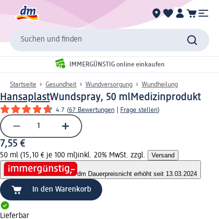
Suchen und finden
IMMERGÜNSTIG online einkaufen
Startseite
Gesundheit
Wundversorgung
Wundheilung
Hansaplast
Wundspray, 50 ml
Medizinprodukt
4.7
(
67 Bewertungen
|
Frage stellen
)
7,55 €
50 ml (15,10 € je 100 ml)
inkl. 20% MwSt. zzgl.
Versand
dm Dauerpreis
nicht erhöht seit 13.03.2024
In den Warenkorb
Lieferbar