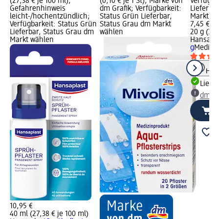
(27,38 € je 100 ml);
(0,10 € je 1 St); Marke von
Verfügba
Gefahrenhinweis
dm Grafik; Verfügbarkeit:
Lieferba
leicht-/hochentzündlich;
Status Grün Lieferbar,
Markt w
Verfügbarkeit: Status Grün
Status Grau dm Markt
7,45 €
Lieferbar, Status Grau dm
wählen
20 g (37,
Markt wählen
Hansapla
g
Medizi
Hinw
Liefe
dm Ma
10,95 €
40 ml (27,38 € je 100 ml)