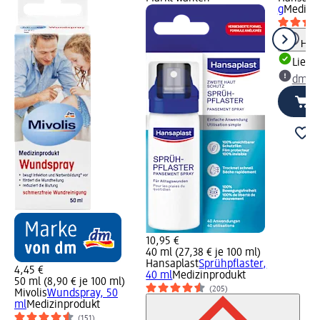
g
Medizi
Hinw
Liefe
dm Ma
10,95 €
40 ml (27,38 € je 100 ml)
Hansaplast
Sprühpflaster,
4,45 €
40 ml
Medizinprodukt
50 ml (8,90 € je 100 ml)
(205)
Mivolis
Wundspray, 50
ml
Medizinprodukt
(151)