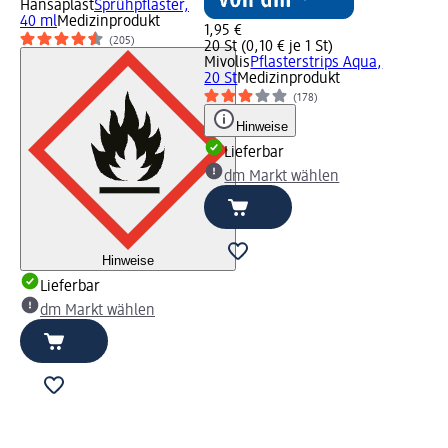
Hansaplast
Sprühpflaster,
40 ml
Medizinprodukt
1,95 €
(205)
20 St (0,10 € je 1 St)
Mivolis
Pflasterstrips Aqua,
20 St
Medizinprodukt
(178)
Hinweise
Lieferbar
dm Markt wählen
Hinweise
Lieferbar
dm Markt wählen