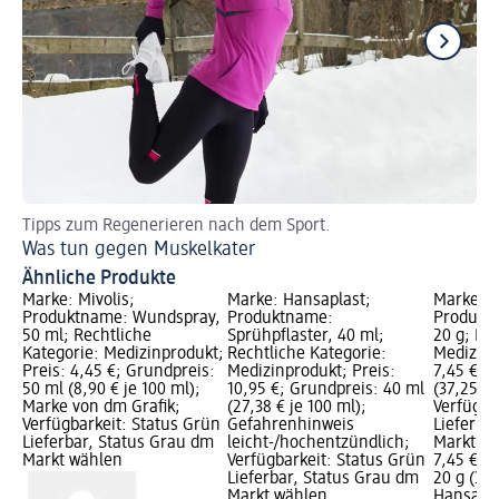
Tipps zum Regenerieren nach dem Sport.
Al
Was tun gegen Muskelkater
Di
Ähnliche Produkte
Marke: Mivolis;
Marke: Hansaplast;
Marke: H
Produktname: Wundspray,
Produktname:
Produkt
50 ml; Rechtliche
Sprühpflaster, 40 ml;
20 g; Re
Kategorie: Medizinprodukt;
Rechtliche Kategorie:
Medizinp
Preis: 4,45 €; Grundpreis:
Medizinprodukt; Preis:
7,45 €; 
50 ml (8,90 € je 100 ml);
10,95 €; Grundpreis: 40 ml
(37,25 € 
Marke von dm Grafik;
(27,38 € je 100 ml);
Verfügba
Verfügbarkeit: Status Grün
Gefahrenhinweis
Lieferba
Lieferbar, Status Grau dm
leicht-/hochentzündlich;
Markt w
Markt wählen
Verfügbarkeit: Status Grün
7,45 €
Lieferbar, Status Grau dm
20 g (37,
Markt wählen
Hansapla