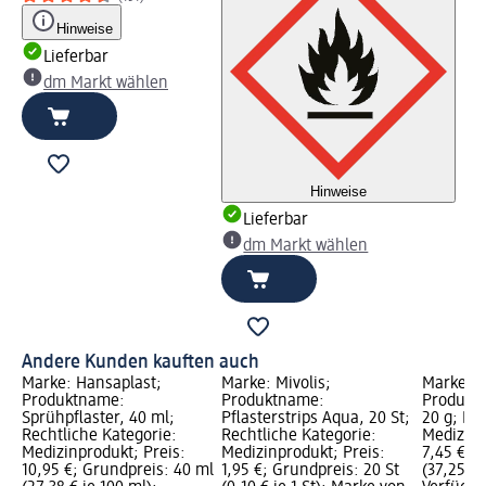
Hinweise
Lieferbar
dm Markt wählen
Hinweise
Lieferbar
dm Markt wählen
Andere Kunden kauften auch
Marke: Hansaplast;
Marke: Mivolis;
Marke: H
Produktname:
Produktname:
Produkt
Sprühpflaster, 40 ml;
Pflasterstrips Aqua, 20 St;
20 g; Re
Rechtliche Kategorie:
Rechtliche Kategorie:
Medizinp
Medizinprodukt; Preis:
Medizinprodukt; Preis:
7,45 €; 
10,95 €; Grundpreis: 40 ml
1,95 €; Grundpreis: 20 St
(37,25 € 