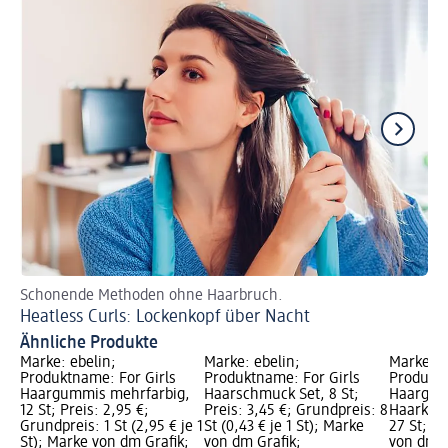
Schonende Methoden ohne Haarbruch.
Kle
Heatless Curls: Lockenkopf über Nacht
No
Ähnliche Produkte
Marke: ebelin;
Marke: ebelin;
Marke: e
Produktname: For Girls
Produktname: For Girls
Produkt
Haargummis mehrfarbig,
Haarschmuck Set, 8 St;
Haargum
12 St; Preis: 2,95 €;
Preis: 3,45 €; Grundpreis: 8
Haarklam
Grundpreis: 1 St (2,95 € je 1
St (0,43 € je 1 St); Marke
27 St; Pr
St); Marke von dm Grafik;
von dm Grafik;
von dm G