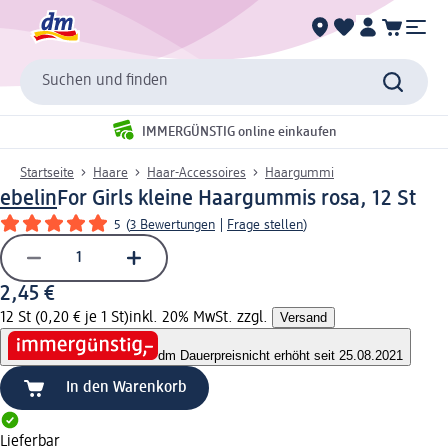
Suchen und finden
IMMERGÜNSTIG online einkaufen
Startseite
Haare
Haar-Accessoires
Haargummi
ebelin
For Girls kleine Haargummis rosa, 12 St
5
(
3 Bewertungen
|
Frage stellen
)
2,45 €
12 St (0,20 € je 1 St)
inkl. 20% MwSt. zzgl.
Versand
dm Dauerpreis
nicht erhöht seit 25.08.2021
In den Warenkorb
Lieferbar