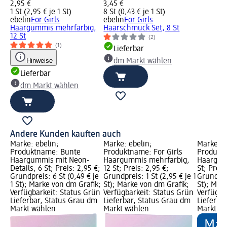
2,95 €
3,45 €
1 St (2,95 € je 1 St)
8 St (0,43 € je 1 St)
ebelin
For Girls
ebelin
For Girls
Haargummis mehrfarbig,
Haarschmuck Set, 8 St
12 St
(2)
(1)
Lieferbar
Hinweise
dm Markt wählen
Lieferbar
dm Markt wählen
Andere Kunden kauften auch
Marke: ebelin;
Marke: ebelin;
Marke: e
Produktname: Bunte
Produktname: For Girls
Produkt
Haargummis mit Neon-
Haargummis mehrfarbig,
Haargumm
Details, 6 St; Preis: 2,95 €;
12 St; Preis: 2,95 €;
St; Preis
Grundpreis: 6 St (0,49 € je
Grundpreis: 1 St (2,95 € je 1
Grundprei
1 St); Marke von dm Grafik;
St); Marke von dm Grafik;
St); Mar
Verfügbarkeit: Status Grün
Verfügbarkeit: Status Grün
Verfügba
Lieferbar, Status Grau dm
Lieferbar, Status Grau dm
Lieferba
Markt wählen
Markt wählen
Markt w