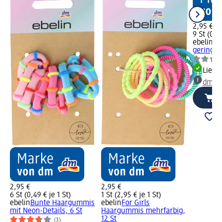
2,95 €
9 St (0,33
ebelin
Ha
geringelt
Liefe
dm Ma
2,95 €
2,95 €
6 St (0,49 € je 1 St)
1 St (2,95 € je 1 St)
ebelin
Bunte Haargummis
ebelin
For Girls
mit Neon-Details, 6 St
Haargummis mehrfarbig,
12 St
(3)