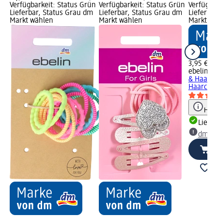
Verfügbarkeit: Status Grün
Verfügbarkeit: Status Grün
Verfügba
Lieferbar, Status Grau dm
Lieferbar, Status Grau dm
Lieferba
Markt wählen
Markt wählen
Markt w
3,95 €
ebelin
Ki
& Haark
Haarclips
Hinw
Liefe
dm Ma