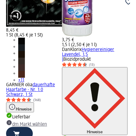
8,45 €
1 St (8,45 € je 1 St)
3,75 €
1,5 l (2,50 € je 1 l)
DanKlorix
Hygienereiniger
Lavendel, 1,5
l
Biozidprodukt
(13)
+11
GARNIER olia
dauerhafte
Haarfarbe - Nr. 1.0
Schwarz, 1 St
(368)
Hinweise
Lieferbar
dm Markt wählen
Hinweise