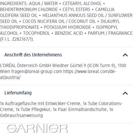
INGREDIENTS: AQUA / WATER • CETEARYL ALCOHOL •
BEHENTRIMONIUM CHLORIDE • CETYL ESTERS • CAMELLIA
OLEIFERA SEED OIL • HELIANTHUS ANNUUS SEED OIL / SUNFLOWER
SEED OIL • COCOS NUCIFERA OIL / COCONUT OIL • DILAURYL
THIODIPROPIONATE • POTASSIUM HYDROXIDE • ISOPROPYL
ALCOHOL • TOCOPHEROL • BENZOIC ACID • PARFUM / FRAGRANCE
(F.I.L. Z282167/1).
Anschrift des Unternehmens
L’ORÉAL Österreich GmbH Wiedner Gürtel 9 (ICON Turm 9), 1100
Wien fragen@loreal-group.com https://www.loreal.com/de-
at/austria/
Lieferumfang
1x Auftrageflasche mit Entwickler-Creme, 1x Tube Colorations-
Creme, 1x Tube Pflegekur, 1x Paar Einmalhandschuhe, 1x
Gebrauchsanweisung