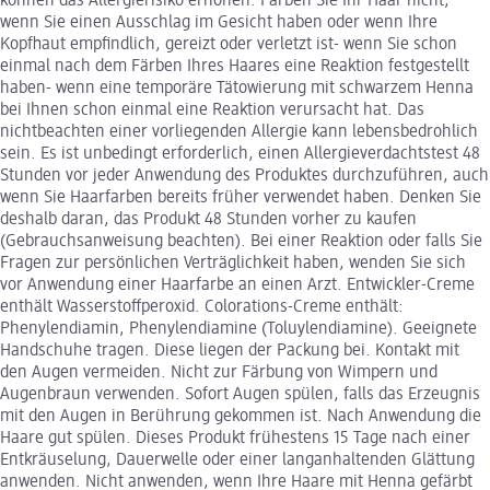
können das Allergierisiko erhöhen. Färben Sie Ihr Haar nicht,
wenn Sie einen Ausschlag im Gesicht haben oder wenn Ihre
Kopfhaut empfindlich, gereizt oder verletzt ist- wenn Sie schon
einmal nach dem Färben Ihres Haares eine Reaktion festgestellt
haben- wenn eine temporäre Tätowierung mit schwarzem Henna
bei Ihnen schon einmal eine Reaktion verursacht hat. Das
nichtbeachten einer vorliegenden Allergie kann lebensbedrohlich
sein. Es ist unbedingt erforderlich, einen Allergieverdachtstest 48
Stunden vor jeder Anwendung des Produktes durchzuführen, auch
wenn Sie Haarfarben bereits früher verwendet haben. Denken Sie
deshalb daran, das Produkt 48 Stunden vorher zu kaufen
(Gebrauchsanweisung beachten). Bei einer Reaktion oder falls Sie
Fragen zur persönlichen Verträglichkeit haben, wenden Sie sich
vor Anwendung einer Haarfarbe an einen Arzt. Entwickler-Creme
enthält Wasserstoffperoxid. Colorations-Creme enthält:
Phenylendiamin, Phenylendiamine (Toluylendiamine). Geeignete
Handschuhe tragen. Diese liegen der Packung bei. Kontakt mit
den Augen vermeiden. Nicht zur Färbung von Wimpern und
Augenbraun verwenden. Sofort Augen spülen, falls das Erzeugnis
mit den Augen in Berührung gekommen ist. Nach Anwendung die
Haare gut spülen. Dieses Produkt frühestens 15 Tage nach einer
Entkräuselung, Dauerwelle oder einer langanhaltenden Glättung
anwenden. Nicht anwenden, wenn Ihre Haare mit Henna gefärbt