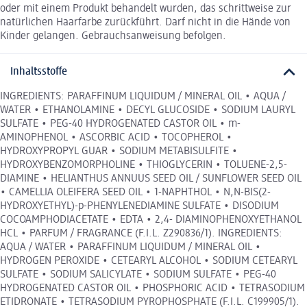
oder mit einem Produkt behandelt wurden, das schrittweise zur
natürlichen Haarfarbe zurückführt. Darf nicht in die Hände von
Kinder gelangen. Gebrauchsanweisung befolgen.
Inhaltsstoffe
INGREDIENTS: PARAFFINUM LIQUIDUM / MINERAL OIL • AQUA /
WATER • ETHANOLAMINE • DECYL GLUCOSIDE • SODIUM LAURYL
SULFATE • PEG-40 HYDROGENATED CASTOR OIL • m-
AMINOPHENOL • ASCORBIC ACID • TOCOPHEROL •
HYDROXYPROPYL GUAR • SODIUM METABISULFITE •
HYDROXYBENZOMORPHOLINE • THIOGLYCERIN • TOLUENE-2,5-
DIAMINE • HELIANTHUS ANNUUS SEED OIL / SUNFLOWER SEED OIL
• CAMELLIA OLEIFERA SEED OIL • 1-NAPHTHOL • N,N-BIS(2-
HYDROXYETHYL)-p-PHENYLENEDIAMINE SULFATE • DISODIUM
COCOAMPHODIACETATE • EDTA • 2,4- DIAMINOPHENOXYETHANOL
HCL • PARFUM / FRAGRANCE (F.I.L. Z290836/1). INGREDIENTS:
AQUA / WATER • PARAFFINUM LIQUIDUM / MINERAL OIL •
HYDROGEN PEROXIDE • CETEARYL ALCOHOL • SODIUM CETEARYL
SULFATE • SODIUM SALICYLATE • SODIUM SULFATE • PEG-40
HYDROGENATED CASTOR OIL • PHOSPHORIC ACID • TETRASODIUM
ETIDRONATE • TETRASODIUM PYROPHOSPHATE (F.I.L. C199905/1).