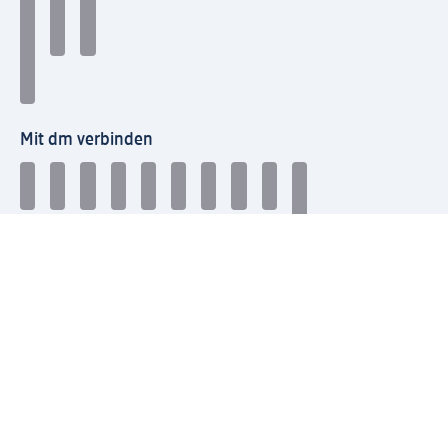
Mit dm verbinden
dm Newsletter: Keine Infos mehr verpassen
Jetzt zum dm Newsletter anmelden