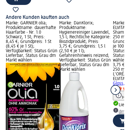
Andere Kunden kauften auch
Marke: GARNIER olia;
Marke: DanKlorix;
Marke: L
Produktname: dauerhafte
Produktname:
ELVITAL;
Haarfarbe - Nr. 1.0
Hygienereiniger Lavendel,
Shampoo 
Schwarz, 1 St; Preis:
1,5 l; Rechtliche Kategorie:
250 ml; P
8,45 €; Grundpreis: 1 St
Biozidprodukt; Preis:
Grundpre
(8,45 € je 1 St);
3,75 €; Grundpreis: 1,5 l
je 100 ml
Verfügbarkeit: Status Grün
(2,50 € je 1 l);
Status G
Lieferbar, Status Grau dm
Gefahrenhinweis reizend;
Status G
Markt wählen
Verfügbarkeit: Status Grün
wählen
Lieferbar, Status Grau dm
3,75 €
Markt wählen
250 ml (1
L'ORÉAL 
ELVITAL
S
Gloss, 2
Hinw
Liefe
dm Ma