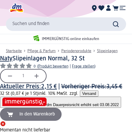
Suchen und finden
IMMERGÜNSTIG online einkaufen
Startseite
Pflege & Parfum
Periodenprodukte
Slipeinlagen
Naty
Slipeinlagen Normal, 32 St
0
(
Produkt bewerten
|
Frage stellen
)
Aktueller Preis:
2,15 €
|
Vorheriger Preis:
3,45 €
32 St (0,07 € je 1 St)
inkl. 10% MwSt. zzgl.
Versand
dm Dauerpreis
nicht erhöht seit 03.08.2022
In den Warenkorb
Momentan nicht lieferbar