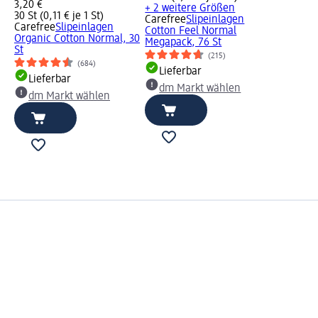
3,20 €
+ 2 weitere Größen
30 St (0,11 € je 1 St)
Carefree
Slipeinlagen
Carefree
Slipeinlagen
Cotton Feel Normal
Organic Cotton Normal, 30
Megapack, 76 St
St
(215)
(684)
Lieferbar
Lieferbar
dm Markt wählen
dm Markt wählen