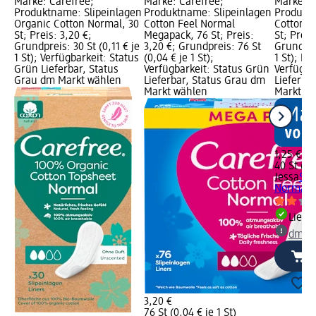
Marke: Carefree;
Marke: Carefree;
Marke: J
Produktname: Slipeinlagen
Produktname: Slipeinlagen
Produktn
Organic Cotton Normal, 30
Cotton Feel Normal
Cotton N
St; Preis: 3,20 €;
Megapack, 76 St; Preis:
St; Preis
Grundpreis: 30 St (0,11 € je
3,20 €; Grundpreis: 76 St
Grundprei
1 St); Verfügbarkeit: Status
(0,04 € je 1 St);
1 St); M
Grün Lieferbar, Status
Verfügbarkeit: Status Grün
Verfügba
Grau dm Markt wählen
Lieferbar, Status Grau dm
Lieferba
Markt wählen
Markt w
1,25 €
40 St (0,0
Jessa
Sli
Normal n
Liefe
dm Ma
3,20 €
76 St (0,04 € je 1 St)