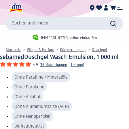
Suchen und finden
IMMERGÜNSTIG online einkaufen
Startseite
Pflege & Parfum
Körperreinigung
Duschgel
sebamed
Duschgel Wasch-Emulsion, 1 000 ml
4.9
(
16 Bewertungen
|
1 Frage
)
Ohne Paraffine / Mineralöle
Ohne Parabene
Ohne Alkohol
Ohne Aluminiumsalze (ACH)
Ohne Nanopartikel
ph-hautneutral