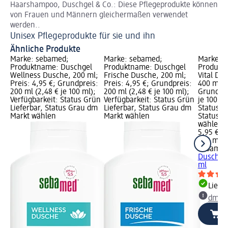
Haarshampoo, Duschgel & Co.: Diese Pflegeprodukte können
Hi
von Frauen und Männern gleichermaßen verwendet
Wi
werden..
Unisex Pflegeprodukte für sie und ihn
Ähnliche Produkte
Marke: sebamed;
Marke: sebamed;
Marke: 
Produktname: Duschgel
Produktname: Duschgel
Produkt
Wellness Dusche, 200 ml;
Frische Dusche, 200 ml;
Vital Du
Preis: 4,95 €; Grundpreis:
Preis: 4,95 €; Grundpreis:
400 ml; P
200 ml (2,48 € je 100 ml);
200 ml (2,48 € je 100 ml);
Grundpre
Verfügbarkeit: Status Grün
Verfügbarkeit: Status Grün
je 100 ml
Lieferbar, Status Grau dm
Lieferbar, Status Grau dm
Status G
Markt wählen
Markt wählen
Status G
wählen
5,95 €
400 ml (1
sebame
Dusch- 
ml
Liefe
dm Ma