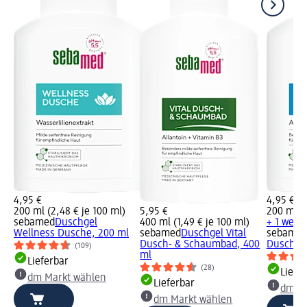
4,95 €
4,95 €
200 ml (2,48 € je 100 ml)
5,95 €
200 ml (2
sebamed
Duschgel
400 ml (1,49 € je 100 ml)
+ 1 weit
Wellness Dusche, 200 ml
sebamed
Duschgel Vital
sebame
Dusch- & Schaumbad, 400
Dusche,
(109)
ml
Lieferbar
(28)
Liefe
dm Markt wählen
Lieferbar
dm Ma
dm Markt wählen