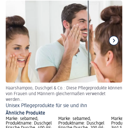
Haarshampoo, Duschgel & Co.: Diese Pflegeprodukte können
Hi
von Frauen und Männern gleichermaßen verwendet
Wi
werden..
Unisex Pflegeprodukte für sie und ihn
Ähnliche Produkte
Marke: sebamed;
Marke: sebamed;
Marke: 
Produktname: Duschgel
Produktname: Duschgel
Produkt
Frische Dusche, 400 ml;
Frische Dusche, 200 ml;
3in1 Spo