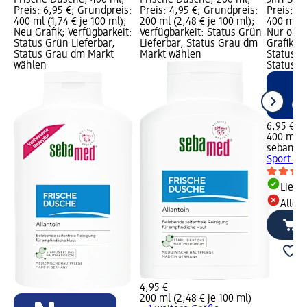
Preis: 6,95 €; Grundpreis:
Preis: 4,95 €; Grundpreis:
Preis: 6
400 ml (1,74 € je 100 ml);
200 ml (2,48 € je 100 ml);
400 ml (1
Neu Grafik; Verfügbarkeit:
Verfügbarkeit: Status Grün
Nur onli
Status Grün Lieferbar,
Lieferbar, Status Grau dm
Grafik; V
Status Grau dm Markt
Markt wählen
Status G
wählen
Status R
6,95 €
400 ml (1
sebame
Sport Du
Liefe
Alle 
4,95 €
200 ml (2,48 € je 100 ml)