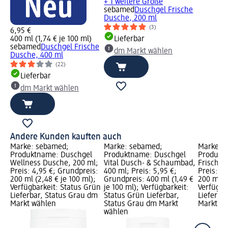
+ 1 weitere Größe
sebamed
Duschgel Frische
Dusche, 200 ml
(3)
6,95 €
400 ml (1,74 € je 100 ml)
Lieferbar
sebamed
Duschgel Frische
dm Markt wählen
Dusche, 400 ml
(22)
Lieferbar
dm Markt wählen
Andere Kunden kauften auch
Marke: sebamed;
Marke: sebamed;
Marke: 
Produktname: Duschgel
Produktname: Duschgel
Produkt
Wellness Dusche, 200 ml;
Vital Dusch- & Schaumbad,
Frische 
Preis: 4,95 €; Grundpreis:
400 ml; Preis: 5,95 €;
Preis: 4
200 ml (2,48 € je 100 ml);
Grundpreis: 400 ml (1,49 €
200 ml (2
Verfügbarkeit: Status Grün
je 100 ml); Verfügbarkeit:
Verfügba
Lieferbar, Status Grau dm
Status Grün Lieferbar,
Lieferba
Markt wählen
Status Grau dm Markt
Markt w
wählen