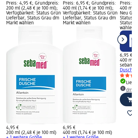
Preis: 4,95 €; Grundpreis:
Preis: 6,95 €; Grundpreis:
Preis: 6
200 ml (2,48 € je 100 ml);
400 ml (1,74 € je 100 ml);
400 ml (1
Verfügbarkeit: Status Grün
Verfügbarkeit: Status Grün
Neu Graf
Lieferbar, Status Grau dm
Lieferbar, Status Grau dm
Status G
Markt wählen
Markt wählen
Status G
wählen
6,95 €
400 ml (1
sebame
Dusche,
Liefe
dm Ma
4,95 €
6,95 €
200 ml (2,48 € je 100 ml)
400 ml (1,74 € je 100 ml)
+ 1 weitere Größe
+ 1 weitere Größe