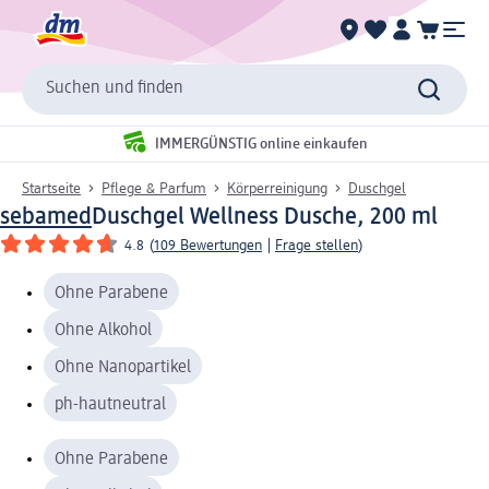
Suchen und finden
IMMERGÜNSTIG online einkaufen
Startseite
Pflege & Parfum
Körperreinigung
Duschgel
sebamed
Duschgel Wellness Dusche, 200 ml
4.8
(
109 Bewertungen
|
Frage stellen
)
Ohne Parabene
Ohne Alkohol
Ohne Nanopartikel
ph-hautneutral
Ohne Parabene