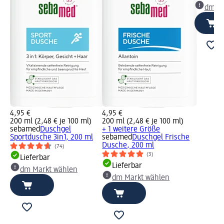
dm Ma
4,95 €
4,95 €
200 ml (2,48 € je 100 ml)
200 ml (2,48 € je 100 ml)
sebamed
Duschgel
+ 1 weitere Größe
Sportdusche 3in1, 200 ml
sebamed
Duschgel Frische
Dusche, 200 ml
(74)
(3)
Lieferbar
Lieferbar
dm Markt wählen
dm Markt wählen