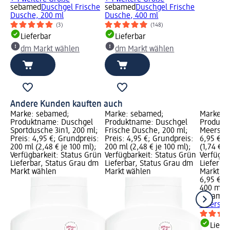
sebamed
Duschgel Frische
sebamed
Duschgel Frische
Dusche, 200 ml
Dusche, 400 ml
(3)
(148)
Lieferbar
Lieferbar
dm Markt wählen
dm Markt wählen
Andere Kunden kauften auch
Marke: sebamed;
Marke: sebamed;
Marke: 
Produktname: Duschgel
Produktname: Duschgel
Produkt
Sportdusche 3in1, 200 ml;
Frische Dusche, 200 ml;
Meersalz
Preis: 4,95 €; Grundpreis:
Preis: 4,95 €; Grundpreis:
6,95 €; 
200 ml (2,48 € je 100 ml);
200 ml (2,48 € je 100 ml);
(1,74 € j
Verfügbarkeit: Status Grün
Verfügbarkeit: Status Grün
Verfügba
Lieferbar, Status Grau dm
Lieferbar, Status Grau dm
Lieferba
Markt wählen
Markt wählen
Markt w
6,95 €
400 ml (1
sebame
Meersalz
Liefe