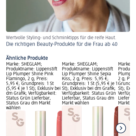
Wertvolle Styling- und Schminktipps für die reife Haut.
La
Die richtigen Beauty-Produkte für die Frau ab 40
Ti
Ähnliche Produkte
Marke: SHEGLAM;
Marke: SHEGLAM;
Marke: 
Produktname: Lippenstift
Produktname: Lippenstift
Produktn
Lip Plumper Shine Pink
Lip Plumper Shine Sepia
Plumper 
Flamingo, 2 g; Preis:
Kiss, 2 g; Preis: 5,95 €;
2 g; Prei
5,95 €; Grundpreis: 1 St
Grundpreis: 1 St (5,95 € je 1
Grundprei
(5,95 € je 1 St); Exklusiv bei
St); Exklusiv bei dm Grafik;
St); Exkl
dm Grafik; Verfügbarkeit:
Verfügbarkeit: Status Grün
Verfügba
Status Grün Lieferbar,
Lieferbar, Status Grau dm
Lieferba
Status Grau dm Markt
Markt wählen
Markt w
wählen