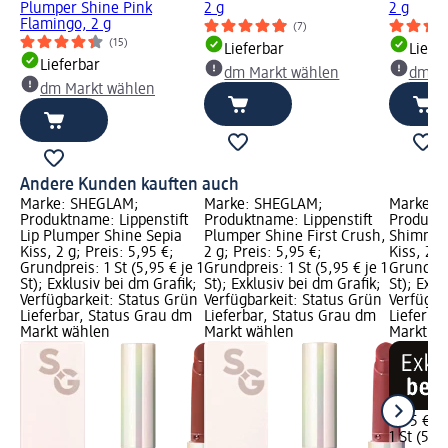
Plumper Shine Pink
2 g
2 g
Flamingo, 2 g
(7)
(15)
Lieferbar
Liefe
Lieferbar
dm Markt wählen
dm Ma
dm Markt wählen
Andere Kunden kauften auch
Marke: SHEGLAM;
Marke: SHEGLAM;
Marke: 
Produktname: Lippenstift
Produktname: Lippenstift
Produktn
Lip Plumper Shine Sepia
Plumper Shine First Crush,
Shimmer
Kiss, 2 g; Preis: 5,95 €;
2 g; Preis: 5,95 €;
Kiss, 2,3
Grundpreis: 1 St (5,95 € je 1
Grundpreis: 1 St (5,95 € je 1
Grundprei
St); Exklusiv bei dm Grafik;
St); Exklusiv bei dm Grafik;
St); Exkl
Verfügbarkeit: Status Grün
Verfügbarkeit: Status Grün
Verfügba
Lieferbar, Status Grau dm
Lieferbar, Status Grau dm
Lieferba
Markt wählen
Markt wählen
Markt w
5,95 €
1 St (5,95