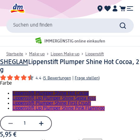
Suchen und finden
IMMERGÜNSTIG online einkaufen
Startseite
Make-up
Lippen Make-up
Lippenstift
SHEGLAM
Lippenstift Plumper Shine Hot Cocoa, 2
g
4.4
(
5 Bewertungen
|
Frage stellen
)
Farbe
Lippenstift Plumper Shine Hot Cocoa
Lippenstift Lip Plumper Shine Sepia Kiss
Lippenstift Plumper Shine First Crush
Lippenstift Lip Plumper Shine Pink Flamingo
5,95 €