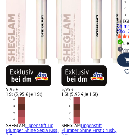
SHEGLA
Shimmer
Kiss, 2,3
Liefe
dm Ma
5,95 €
5,95 €
1 St (5,95 € je 1 St)
1 St (5,95 € je 1 St)
SHEGLAM
Lippenstift Lip
SHEGLAM
Lippenstift
Plumper Shine Sepia Kiss,
Plumper Shine First Crush,