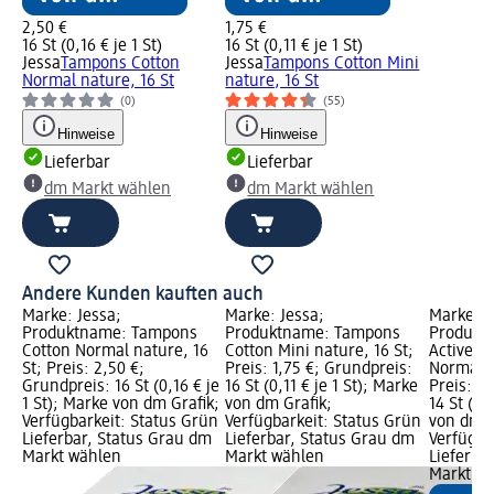
2,50 €
1,75 €
16 St (0,16 € je 1 St)
16 St (0,11 € je 1 St)
Jessa
Tampons Cotton
Jessa
Tampons Cotton Mini
Normal nature, 16 St
nature, 16 St
(0)
(55)
Hinweise
Hinweise
Lieferbar
Lieferbar
dm Markt wählen
dm Markt wählen
Andere Kunden kauften auch
Marke: Jessa;
Marke: Jessa;
Marke: J
Produktname: Tampons
Produktname: Tampons
Produktn
Cotton Normal nature, 16
Cotton Mini nature, 16 St;
Active S
St; Preis: 2,50 €;
Preis: 1,75 €; Grundpreis:
Normal n
Grundpreis: 16 St (0,16 € je
16 St (0,11 € je 1 St); Marke
Preis: 2
1 St); Marke von dm Grafik;
von dm Grafik;
14 St (0,
Verfügbarkeit: Status Grün
Verfügbarkeit: Status Grün
von dm G
Lieferbar, Status Grau dm
Lieferbar, Status Grau dm
Verfügba
Markt wählen
Markt wählen
Lieferba
Markt w