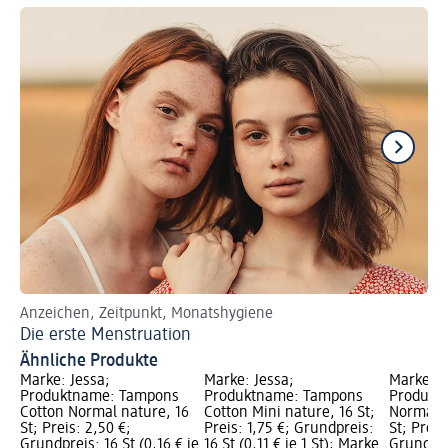
Anzeichen, Zeitpunkt, Monatshygiene
Ur
Die erste Menstruation
St
Ähnliche Produkte
Marke: Jessa;
Marke: Jessa;
Marke: J
Produktname: Tampons
Produktname: Tampons
Produkt
Cotton Normal nature, 16
Cotton Mini nature, 16 St;
Normal m
St; Preis: 2,50 €;
Preis: 1,75 €; Grundpreis:
St; Preis
Grundpreis: 16 St (0,16 € je
16 St (0,11 € je 1 St); Marke
Grundprei