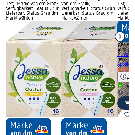
1 St); Marke von dm Grafik;
von dm Grafik;
1 St); M
Verfügbarkeit: Status Grün
Verfügbarkeit: Status Grün
Verfügba
Lieferbar, Status Grau dm
Lieferbar, Status Grau dm
Lieferba
Markt wählen
Markt wählen
Markt w
2,65 €
16 St (0,1
+ 1 weit
Jessa
Tam
Applikato
Hinw
Liefe
dm Ma