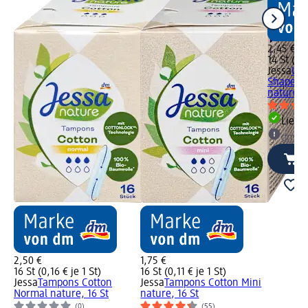
2,45 €
14 St (0,1
Jessa
Ult
Shape C
nature, 1
Liefe
dm Ma
2,50 €
1,75 €
16 St (0,16 € je 1 St)
16 St (0,11 € je 1 St)
Jessa
Tampons Cotton
Jessa
Tampons Cotton Mini
Normal nature, 16 St
nature, 16 St
(0)
(55)