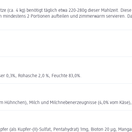
 (ca. 4 kg) benötigt täglich etwa 220-280g dieser Mahlzeit. Diese 
in mindestens 2 Portionen aufteilen und zimmerwarm servieren. Das
aser 0,3%, Rohasche 2,0 %, Feuchte 83,0%.
 Hühnchen), Milch und Milchnebenerzeugnisse (4,0% vom Käse), Mi
pfer (als Kupfer-(II)-Sulfat, Pentahydrat) 1mg, Bioton 20 µg, Mang