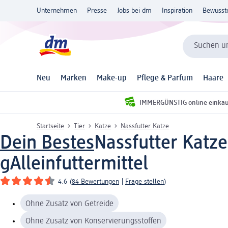
Unternehmen
Presse
Jobs bei dm
Inspiration
Bewusst
Suchen un
Neu
Marken
Make-up
Pflege & Parfum
Haare
IMMERGÜNSTIG online einka
Startseite
Tier
Katze
Nassfutter Katze
Dein Bestes
Nassfutter Katze
g
Alleinfuttermittel
4.6
(
84 Bewertungen
|
Frage stellen
)
Ohne Zusatz von Getreide
Ohne Zusatz von Konservierungsstoffen