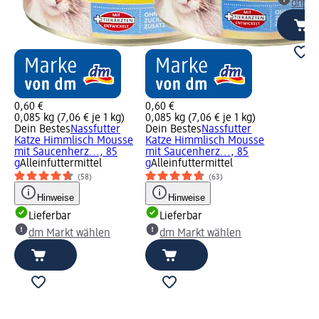
dm Ma
0,60 €
0,60 €
0,085 kg (7,06 € je 1 kg)
0,085 kg (7,06 € je 1 kg)
Dein Bestes
Nassfutter
Dein Bestes
Nassfutter
Katze Himmlisch Mousse
Katze Himmlisch Mousse
mit Saucenherz..., 85
mit Saucenherz..., 85
g
Alleinfuttermittel
g
Alleinfuttermittel
(58)
(63)
Hinweise
Hinweise
Lieferbar
Lieferbar
dm Markt wählen
dm Markt wählen