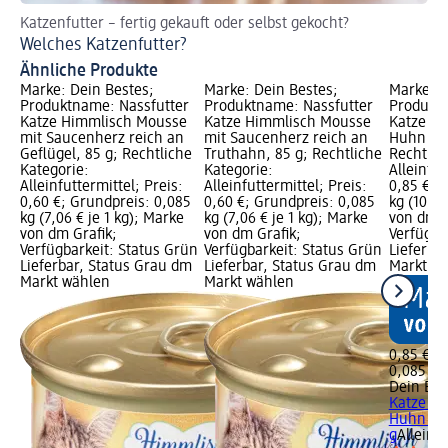
Katzenfutter – fertig gekauft oder selbst gekocht?
So
Welches Katzenfutter?
Hi
Ähnliche Produkte
Marke: Dein Bestes;
Marke: Dein Bestes;
Marke: D
Produktname: Nassfutter
Produktname: Nassfutter
Produktn
Katze Himmlisch Mousse
Katze Himmlisch Mousse
Katze So
mit Saucenherz reich an
mit Saucenherz reich an
Huhn mit
Geflügel, 85 g; Rechtliche
Truthahn, 85 g; Rechtliche
Rechtlic
Kategorie:
Kategorie:
Alleinfut
Alleinfuttermittel; Preis:
Alleinfuttermittel; Preis:
0,85 €; 
0,60 €; Grundpreis: 0,085
0,60 €; Grundpreis: 0,085
kg (10,00
kg (7,06 € je 1 kg); Marke
kg (7,06 € je 1 kg); Marke
von dm G
von dm Grafik;
von dm Grafik;
Verfügba
Verfügbarkeit: Status Grün
Verfügbarkeit: Status Grün
Lieferba
Lieferbar, Status Grau dm
Lieferbar, Status Grau dm
Markt w
Markt wählen
Markt wählen
0,85 €
0,085 kg 
Dein Bes
Katze So
Huhn mit
g
Alleinfu