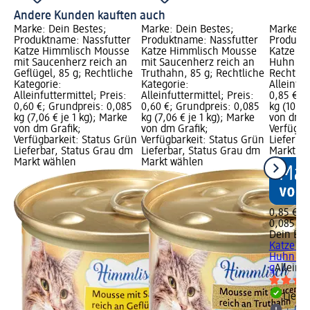
Andere Kunden kauften auch
Marke: Dein Bestes;
Marke: Dein Bestes;
Marke: D
Produktname: Nassfutter
Produktname: Nassfutter
Produktn
Katze Himmlisch Mousse
Katze Himmlisch Mousse
Katze So
mit Saucenherz reich an
mit Saucenherz reich an
Huhn mit
Geflügel, 85 g; Rechtliche
Truthahn, 85 g; Rechtliche
Rechtlic
Kategorie:
Kategorie:
Alleinfut
Alleinfuttermittel; Preis:
Alleinfuttermittel; Preis:
0,85 €; 
0,60 €; Grundpreis: 0,085
0,60 €; Grundpreis: 0,085
kg (10,00
kg (7,06 € je 1 kg); Marke
kg (7,06 € je 1 kg); Marke
von dm G
von dm Grafik;
von dm Grafik;
Verfügba
Verfügbarkeit: Status Grün
Verfügbarkeit: Status Grün
Lieferba
Lieferbar, Status Grau dm
Lieferbar, Status Grau dm
Markt w
Markt wählen
Markt wählen
0,85 €
0,085 kg 
Dein Bes
Katze So
Huhn mit
g
Alleinfu
Liefe