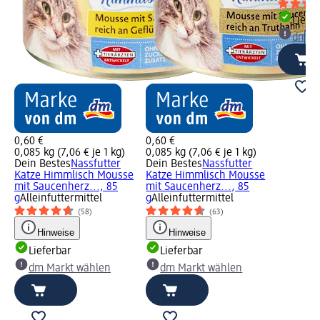
Liefe
dm Ma
0,60 €
0,60 €
0,085 kg (7,06 € je 1 kg)
0,085 kg (7,06 € je 1 kg)
Dein Bestes
Nassfutter
Dein Bestes
Nassfutter
Katze Himmlisch Mousse
Katze Himmlisch Mousse
mit Saucenherz..., 85
mit Saucenherz..., 85
g
Alleinfuttermittel
g
Alleinfuttermittel
(58)
(63)
Hinweise
Hinweise
Lieferbar
Lieferbar
dm Markt wählen
dm Markt wählen