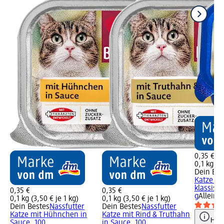
0,35 €
0,1 kg (3
Dein Bes
Katze re
klassisch
0,35 €
0,35 €
g
Alleinfu
0,1 kg (3,50 € je 1 kg)
0,1 kg (3,50 € je 1 kg)
Dein Bestes
Nassfutter
Dein Bestes
Nassfutter
Katze mit Hühnchen in
Katze mit Rind & Truthahn
Hinw
Sauce, 100
in Sauce, 100