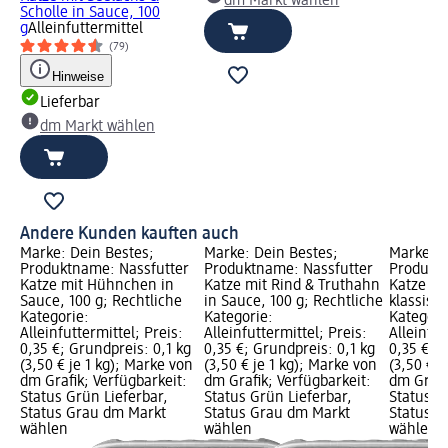
dm Markt wählen
Scholle in Sauce, 100
g
Alleinfuttermittel
(79)
Hinweise
Lieferbar
dm Markt wählen
Andere Kunden kauften auch
Marke: Dein Bestes;
Marke: Dein Bestes;
Marke: D
Produktname: Nassfutter
Produktname: Nassfutter
Produktn
Katze mit Hühnchen in
Katze mit Rind & Truthahn
Katze re
Sauce, 100 g; Rechtliche
in Sauce, 100 g; Rechtliche
klassisch
Kategorie:
Kategorie:
Kategori
Alleinfuttermittel; Preis:
Alleinfuttermittel; Preis:
Alleinfut
0,35 €; Grundpreis: 0,1 kg
0,35 €; Grundpreis: 0,1 kg
0,35 €; G
(3,50 € je 1 kg); Marke von
(3,50 € je 1 kg); Marke von
(3,50 € j
dm Grafik; Verfügbarkeit:
dm Grafik; Verfügbarkeit:
dm Grafi
Status Grün Lieferbar,
Status Grün Lieferbar,
Status G
Status Grau dm Markt
Status Grau dm Markt
Status G
wählen
wählen
wählen