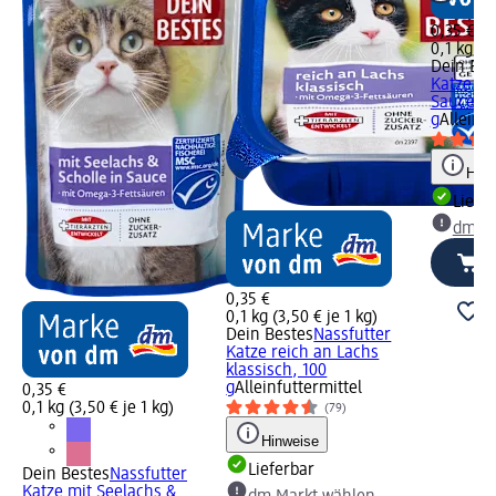
0,35 €
0,1 kg (3
Dein Bes
Katze mi
Sauce, 1
g
Alleinfu
Hinw
Liefe
dm Ma
0,35 €
0,1 kg (3,50 € je 1 kg)
Dein Bestes
Nassfutter
Katze reich an Lachs
klassisch, 100
g
Alleinfuttermittel
0,35 €
0,1 kg (3,50 € je 1 kg)
(79)
Hinweise
Lieferbar
Dein Bestes
Nassfutter
Katze mit Seelachs &