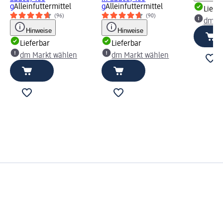
g
Alleinfuttermittel
g
Alleinfuttermittel
Liefe
(96)
(90)
dm Ma
Hinweise
Hinweise
Lieferbar
Lieferbar
dm Markt wählen
dm Markt wählen