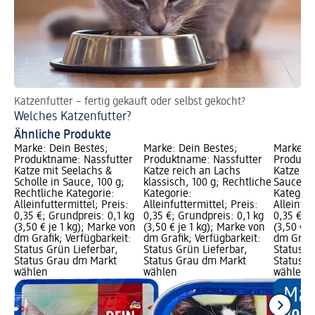
Katzenfutter – fertig gekauft oder selbst gekocht?
So
Welches Katzenfutter?
Hi
Ähnliche Produkte
Marke: Dein Bestes;
Marke: Dein Bestes;
Marke: D
Produktname: Nassfutter
Produktname: Nassfutter
Produktn
Katze mit Seelachs &
Katze reich an Lachs
Katze mi
Scholle in Sauce, 100 g;
klassisch, 100 g; Rechtliche
Sauce, 1
Rechtliche Kategorie:
Kategorie:
Kategori
Alleinfuttermittel; Preis:
Alleinfuttermittel; Preis:
Alleinfut
0,35 €; Grundpreis: 0,1 kg
0,35 €; Grundpreis: 0,1 kg
0,35 €; G
(3,50 € je 1 kg); Marke von
(3,50 € je 1 kg); Marke von
(3,50 € j
dm Grafik; Verfügbarkeit:
dm Grafik; Verfügbarkeit:
dm Grafi
Status Grün Lieferbar,
Status Grün Lieferbar,
Status G
Status Grau dm Markt
Status Grau dm Markt
Status G
wählen
wählen
wählen