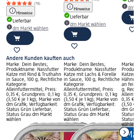
Liefe
(78)
dm Ma
Hinweise
Hinweise
Lieferbar
Lieferbar
dm Markt wählen
dm Markt wählen
Andere Kunden kauften auch
Marke: Dein Bestes;
Marke: Dein Bestes;
Marke: D
Produktname: Nassfutter
Produktname: Nassfutter
Produkt
Katze mit Rind & Truthahn
Katze mit Lachs & Forelle
Katzenna
in Sauce, 100 g; Rechtliche
in Sauce, 100 g; Rechtliche
Hähnche
Kategorie:
Kategorie:
an feine
Alleinfuttermittel; Preis:
Alleinfuttermittel; Preis:
g; Recht
0,35 €; Grundpreis: 0,1 kg
0,35 €; Grundpreis: 0,1 kg
Alleinfut
(3,50 € je 1 kg); Marke von
(3,50 € je 1 kg); Marke von
0,35 €; G
dm Grafik; Verfügbarkeit:
dm Grafik; Verfügbarkeit:
(3,50 € j
Status Grün Lieferbar,
Status Grün Lieferbar,
dm Grafi
Status Grau dm Markt
Status Grau dm Markt
Status G
wählen
wählen
Status G
wählen