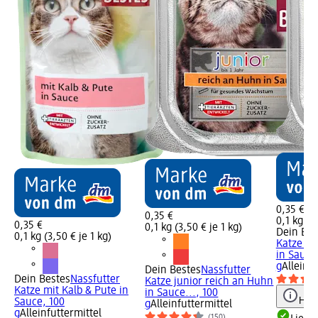
0,35 €
0,35 €
0,1 kg (3
0,35 €
0,1 kg (3,50 € je 1 kg)
Dein Bes
0,1 kg (3,50 € je 1 kg)
Katze mi
in Sauce
g
Alleinfu
Dein Bestes
Nassfutter
Dein Bestes
Nassfutter
Katze junior reich an Huhn
Katze mit Kalb & Pute in
in Sauce..., 100
Hinw
Sauce, 100
g
Alleinfuttermittel
g
Alleinfuttermittel
(150)