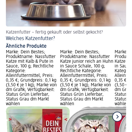
Katzenfutter – fertig gekauft oder selbst gekocht?
So
Welches Katzenfutter?
Hi
Ähnliche Produkte
Marke: Dein Bestes;
Marke: Dein Bestes;
Marke: D
Produktname: Nassfutter
Produktname: Nassfutter
Produktn
Katze mit Kalb & Pute in
Katze junior reich an Huhn
Katze mi
Sauce, 100 g; Rechtliche
in Sauce Schale, 100 g;
in Sauce
Kategorie:
Rechtliche Kategorie:
Kategori
Alleinfuttermittel; Preis:
Alleinfuttermittel; Preis:
Alleinfut
0,35 €; Grundpreis: 0,1 kg
0,35 €; Grundpreis: 0,1 kg
0,35 €; G
(3,50 € je 1 kg); Marke von
(3,50 € je 1 kg); Marke von
(3,50 € j
dm Grafik; Verfügbarkeit:
dm Grafik; Verfügbarkeit:
dm Grafi
Status Grün Lieferbar,
Status Grün Lieferbar,
Status G
Status Grau dm Markt
Status Grau dm Markt
Status G
wählen
wählen
wählen