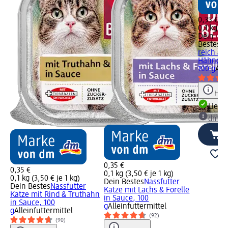
0,35 €
0,1 kg (3
Dein
Bestes
Ka
reich an
Hähnche
100 g
All
Hinw
Liefe
dm Ma
0,35 €
0,35 €
0,1 kg (3,50 € je 1 kg)
0,1 kg (3,50 € je 1 kg)
Dein Bestes
Nassfutter
Dein Bestes
Nassfutter
Katze mit Lachs & Forelle
Katze mit Rind & Truthahn
in Sauce, 100
in Sauce, 100
g
Alleinfuttermittel
g
Alleinfuttermittel
(92)
(90)