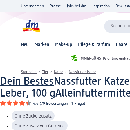
Unternehmen
Presse
Jobs bei dm
Inspiration
Bewusst
Suchen un
Neu
Marken
Make-up
Pflege & Parfum
Haare
IMMERGÜNSTIG online einka
Startseite
Tier
Katze
Nassfutter Katze
Dein Bestes
Nassfutter Katz
Leber, 100 g
Alleinfuttermitte
4.6
(
79 Bewertungen
|
1 Frage
)
Ohne Zuckerzusatz
Ohne Zusatz von Getreide