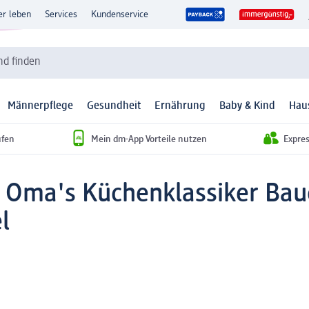
er leben
Services
Kundenservice
d finden
Männerpflege
Gesundheit
Ernährung
Baby & Kind
Hau
ufen
Mein dm-App Vorteile nutzen
Expre
e Oma's Küchenklassiker Bau
l