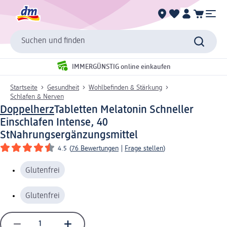
Suchen und finden
IMMERGÜNSTIG online einkaufen
Startseite
Gesundheit
Wohlbefinden & Stärkung
Schlafen & Nerven
Doppelherz
Tabletten Melatonin Schneller
Einschlafen Intense, 40
St
Nahrungsergänzungsmittel
4.5
(
76 Bewertungen
|
Frage stellen
)
Glutenfrei
Glutenfrei