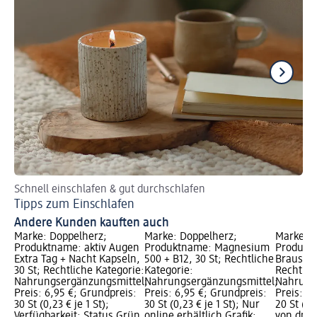
Schnell einschlafen & gut durchschlafen
Ti
Tipps zum Einschlafen
Ei
Andere Kunden kauften auch
Marke: Doppelherz;
Marke: Doppelherz;
Marke: M
Produktname: aktiv Augen
Produktname: Magnesium
Produktn
Extra Tag + Nacht Kapseln,
500 + B12, 30 St; Rechtliche
Brauseta
30 St; Rechtliche Kategorie:
Kategorie:
Rechtlic
Nahrungsergänzungsmittel;
Nahrungsergänzungsmittel;
Nahrung
Preis: 6,95 €; Grundpreis:
Preis: 6,95 €; Grundpreis:
Preis: 0
30 St (0,23 € je 1 St);
30 St (0,23 € je 1 St); Nur
20 St (0,
Verfügbarkeit: Status Grün
online erhältlich Grafik;
von dm G