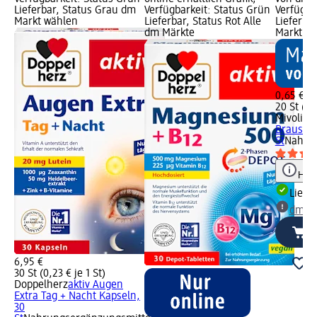
Lieferbar, Status Grau dm
Verfügbarkeit: Status Grün
Verfügba
Markt wählen
Lieferbar, Status Rot Alle
Lieferba
dm Märkte
Markt w
0,65 €
20 St (0,0
Mivolis
M
Brauseta
St
Nahrun
Hinw
Liefe
dm Ma
6,95 €
30 St (0,23 € je 1 St)
Doppelherz
aktiv Augen
Extra Tag + Nacht Kapseln,
30