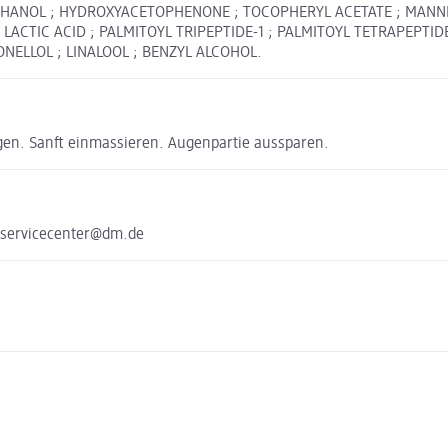
ETHANOL ; HYDROXYACETOPHENONE ; TOCOPHERYL ACETATE ; MANNI
 ; LACTIC ACID ; PALMITOYL TRIPEPTIDE-1 ; PALMITOYL TETRAPEPT
NELLOL ; LINALOOL ; BENZYL ALCOHOL.
gen. Sanft einmassieren. Augenpartie aussparen.
 servicecenter@dm.de