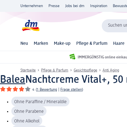
Unternehmen
Presse
Jobs bei dm
Inspiration
Bewusst
Suchen un
Neu
Marken
Make-up
Pflege & Parfum
Haare
IMMERGÜNSTIG online einka
Startseite
Pflege & Parfum
Gesichtspflege
Anti Aging
Balea
Nachtcreme Vital+, 50
4
(
1 Bewertung
|
Frage stellen
)
Ohne Paraffine / Mineralöle
Ohne Parabene
Ohne Alkohol