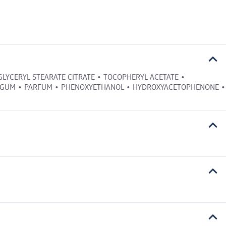
 GLYCERYL STEARATE CITRATE • TOCOPHERYL ACETATE •
AN GUM • PARFUM • PHENOXYETHANOL • HYDROXYACETOPHENONE •