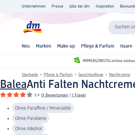
Unternehmen
Presse
Jobs bei dm
Inspiration
Bewusst
Suchen un
Neu
Marken
Make-up
Pflege & Parfum
Haare
IMMERGÜNSTIG online einka
Startseite
Pflege & Parfum
Gesichtspflege
Nachtcreme
Balea
Anti Falten Nachtcrem
3.9
(
9 Bewertungen
|
1 Frage
)
Ohne Paraffine / Mineralöle
Ohne Parabene
Ohne Alkohol