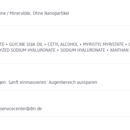
ne / Mineralöle, Ohne Nanopartikel
TE • GLYCINE SOJA OIL • CETYL ALCOHOL • MYRISTYL MYRISTATE •
ROLYZED SODIUM HYALURONATE • SODIUM HYALURONATE • XANTH
agen. Sanft einmassieren. Augenbereich aussparen.
 servicecenter@dm.de