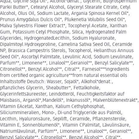
Aqua, Glycine Soja Oil*, Alcohol*denat., Glycerin, Butyrospermum
Parkii Butter*, Cetearyl Alcohol, Glyceryl Stearate Citrate, Cetyl
Alcohol, Olus Oil, Sodium Lactate, Argania Spinosa Kernel Oil*,
Prunus Amygdalus Dulcis Oil*, Plukenetia Volubilis Seed Oil*,
Malva Sylvestris Flower Extract*, Tocopheryl Acetate, Xanthan
Gum, Potassium Cetyl Phosphate, Silica, Hydrogenated Palm
Glycerides, HydrogenatedLecithin, Sodium Hyaluronate,
Dipalmitoyl Hydroxyproline, Camelina Sativa Seed Oil, Ceramide
NP, Brassica Campestris Sterols, Tocopherol, Helianthus Annuus
Seed Oil*, Ascorbyl Palmitate, Levulinic Acid, Sodium Levulinate,
Parfum**, Limonene**, Linalool**,Geraniol**, Benzyl Salicylate**,
Citronellol**, Benzyl Alcohol**, Citral**, Farnesol***ingredients
from certified organic agriculture**from natural essential oils
Inhaltsstoffe Deutsch: Wasser, Sojaöl*, Alkohol*denat.,
pflanzliches Glycerin, Sheabutter*, Fettalkohole,
Glycerinfettsäureester, Leindotteröl, Feuchtigkeitsfaktor auf
Maisbasis, Arganöl*,Mandelöl*, Inkanussöl*, Malvenblütenextrakt*,
Vitamin EAcetat, Xanthan, Kalium Cethylphosphat,
Siliciummineralien, Mono-, Di-und Triglyceride aus Palmöl,
Lecithin, Hyaluronsäure, Sepilift, Ceramide, Pflanzensterole,
Vitamin E, Sonnenblumenöl*, Vitamin CPalmitat, Lävulinsäure,
Natriumlävulinat, Parfüm**, Limonene**, Linalool**, Geraniol**,
Benzyl Salicylate**, Citronellol**, Benzyl Alcohol**, Citral**,