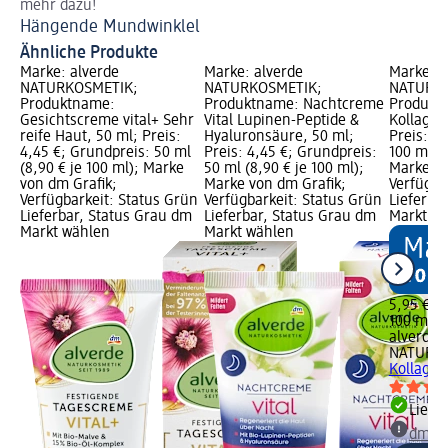
mehr dazu!
An
Hängende Mundwinklel
Al
Ähnliche Produkte
Marke: alverde
Marke: alverde
Marke: a
NATURKOSMETIK;
NATURKOSMETIK;
NATURKO
Produktname:
Produktname: Nachtcreme
Produkt
Gesichtscreme vital+ Sehr
Vital Lupinen-Peptide &
Kollagen
reife Haut, 50 ml; Preis:
Hyaluronsäure, 50 ml;
Preis: 5
4,45 €; Grundpreis: 50 ml
Preis: 4,45 €; Grundpreis:
100 ml (5
(8,90 € je 100 ml); Marke
50 ml (8,90 € je 100 ml);
Marke vo
von dm Grafik;
Marke von dm Grafik;
Verfügba
Verfügbarkeit: Status Grün
Verfügbarkeit: Status Grün
Lieferba
Lieferbar, Status Grau dm
Lieferbar, Status Grau dm
Markt w
Markt wählen
Markt wählen
5,95 €
100 ml (5
alverde
NATURK
Kollagen
Liefe
dm Ma