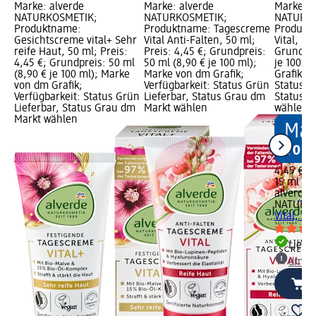
Marke: alverde
Marke: alverde
Marke: a
NATURKOSMETIK;
NATURKOSMETIK;
NATURKO
Produktname:
Produktname: Tagescreme
Produkt
Gesichtscreme vital+ Sehr
Vital Anti-Falten, 50 ml;
Vital, 15
reife Haut, 50 ml; Preis:
Preis: 4,45 €; Grundpreis:
Grundpre
4,45 €; Grundpreis: 50 ml
50 ml (8,90 € je 100 ml);
je 100 m
(8,90 € je 100 ml); Marke
Marke von dm Grafik;
Grafik; V
von dm Grafik;
Verfügbarkeit: Status Grün
Status G
Verfügbarkeit: Status Grün
Lieferbar, Status Grau dm
Status G
Lieferbar, Status Grau dm
Markt wählen
wählen
Markt wählen
4,45 €
15 ml (29
alverde
NATURK
Vital, 15
Liefe
dm Ma