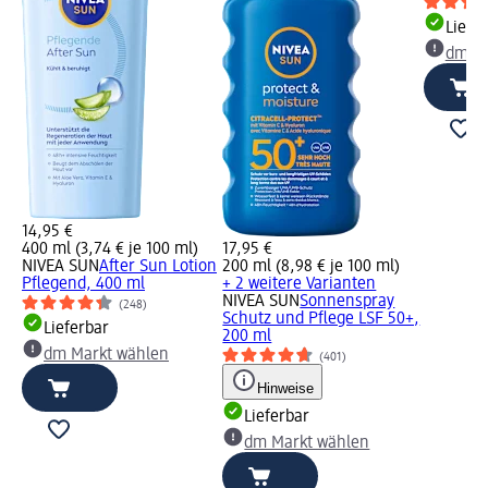
Liefe
dm Ma
14,95 €
400 ml (3,74 € je 100 ml)
17,95 €
NIVEA SUN
After Sun Lotion
200 ml (8,98 € je 100 ml)
Pflegend, 400 ml
+ 2 weitere Varianten
NIVEA SUN
Sonnenspray
(248)
Schutz und Pflege LSF 50+,
Lieferbar
200 ml
dm Markt wählen
(401)
Hinweise
Lieferbar
dm Markt wählen