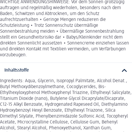
WICHTIGE ANWENDUNGSHINWEISE: Vor dem Sonnen großzügig
auftragen und regelmäßig wiederholen, besonders nach dem
Baden, Schwitzen und Abtrocknen, um den Schutz
aufrechtzuerhalten • Geringe Mengen reduzieren die
Schutzleistung • Trotz Sonnenschutz übermäßige
Sonnenbestrahlung meiden • Übermäßige Sonnenbestrahlung
stellt ein Gesundheitsrisiko dar • Babys/Kleinkinder nicht dem
direkten Sonnenlicht aussetzen • Sonnencreme einziehen lassen
und direkten Kontakt mit Textilien vermeiden, um Verfärbungen
vorzubeugen.
Inhaltsstoffe
Ingredients: Aqua, Glycerin, Isopropyl Palmitate, Alcohol Denat.,
Butyl Methoxydibenzoylmethane, Cocoglycerides, Bis-
Ethylhexyloxyphenol Methoxyphenyl Triazine, Ethylhexyl Salicylate,
Titanium Dioxide (nano), Butylene Glycol Dicaprylate/Dicaprate,
C12-15 Alkyl Benzoate, Hydrogenated Rapeseed Oil, Diethylamino
Hydroxybenzoyl Hexyl Benzoate, Ethylhexyl Triazone, Silica
Dimethyl Silylate, Phenylbenzimidazole Sulfonic Acid, Tocopheryl
Acetate, Microcrystalline Cellulose, Cellulose Gum, Behenyl
Alcohol, Stearyl Alcohol, Phenoxyethanol, Xanthan Gum,