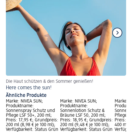
Die Haut schützen & den Sommer genießen!
Ha
Here comes the sun!
So
Ähnliche Produkte
Marke: NIVEA SUN;
Marke: NIVEA SUN;
Marke: 
Produktname:
Produktname:
Produkt
Sonnenspray Schutz und
Sonnenlotion Schutz &
Sonnenm
Pflege LSF 50+, 200 ml;
Bräune LSF 50, 200 ml;
Pflege L
Preis: 17,95 €; Grundpreis:
Preis: 18,95 €; Grundpreis:
Preis: 1
200 ml (8,98 € je 100 ml);
200 ml (9,48 € je 100 ml);
400 ml (4
Verfügbarkeit: Status Grün
Verfügbarkeit: Status Grün
Verfügba