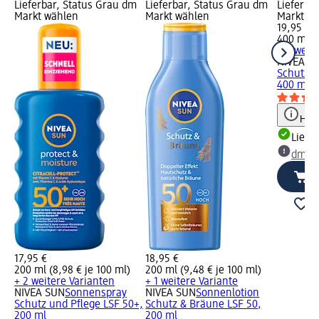
Lieferbar, Status Grau dm
Lieferbar, Status Grau dm
Lieferba
Markt wählen
Markt wählen
Markt w
19,95 €
400 ml (4
+ 2 weit
NIVEA S
Schutz u
400 ml
Hinw
Liefe
dm Ma
17,95 €
18,95 €
200 ml (8,98 € je 100 ml)
200 ml (9,48 € je 100 ml)
+ 2 weitere Varianten
+ 1 weitere Variante
NIVEA SUN
Sonnenspray
NIVEA SUN
Sonnenlotion
Schutz und Pflege LSF 50+,
Schutz & Bräune LSF 50,
200 ml
200 ml