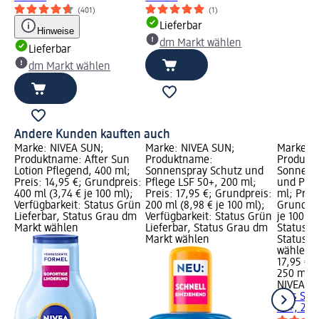
(401)
(1)
Lieferbar
Hinweise
dm Markt wählen
Lieferbar
dm Markt wählen
Andere Kunden kauften auch
Marke: NIVEA SUN;
Marke: NIVEA SUN;
Marke: 
Produktname: After Sun
Produktname:
Produkt
Lotion Pflegend, 400 ml;
Sonnenspray Schutz und
Sonnensp
Preis: 14,95 €; Grundpreis:
Pflege LSF 50+, 200 ml;
und Pfle
400 ml (3,74 € je 100 ml);
Preis: 17,95 €; Grundpreis:
ml; Preis
Verfügbarkeit: Status Grün
200 ml (8,98 € je 100 ml);
Grundpre
Lieferbar, Status Grau dm
Verfügbarkeit: Status Grün
je 100 ml
Markt wählen
Lieferbar, Status Grau dm
Status G
Markt wählen
Status G
wählen
17,95 €
250 ml (7
NIVEA S
Kids Sch
50+, 250