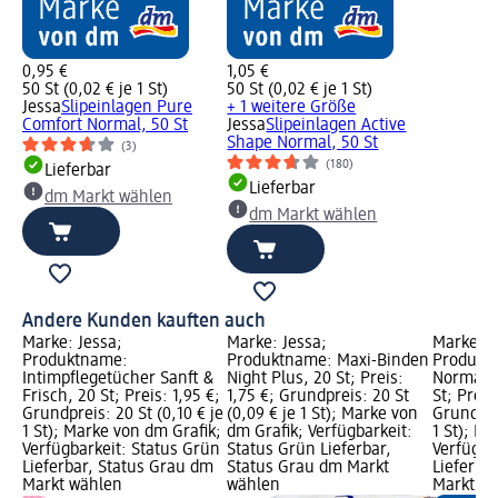
0,95 €
1,05 €
50 St (0,02 € je 1 St)
50 St (0,02 € je 1 St)
Jessa
Slipeinlagen Pure
+ 1 weitere Größe
Comfort Normal, 50 St
Jessa
Slipeinlagen Active
Shape Normal, 50 St
(3)
(180)
Lieferbar
Lieferbar
dm Markt wählen
dm Markt wählen
Andere Kunden kauften auch
Marke: Jessa;
Marke: Jessa;
Marke: J
Produktname:
Produktname: Maxi-Binden
Produkt
Intimpflegetücher Sanft &
Night Plus, 20 St; Preis:
Normal m
Frisch, 20 St; Preis: 1,95 €;
1,75 €; Grundpreis: 20 St
St; Preis
Grundpreis: 20 St (0,10 € je
(0,09 € je 1 St); Marke von
Grundprei
1 St); Marke von dm Grafik;
dm Grafik; Verfügbarkeit:
1 St); M
Verfügbarkeit: Status Grün
Status Grün Lieferbar,
Verfügba
Lieferbar, Status Grau dm
Status Grau dm Markt
Lieferba
Markt wählen
wählen
Markt w