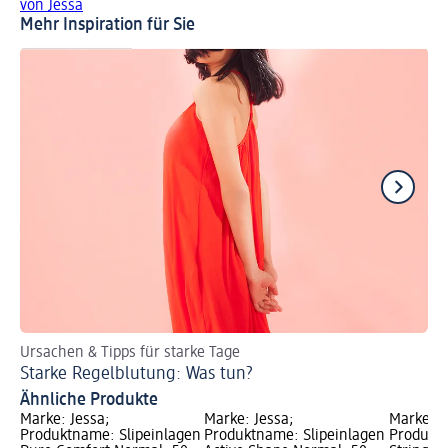
von Jessa
Mehr Inspiration für Sie
Ursachen & Tipps für starke Tage
An
Starke Regelblutung: Was tun?
Di
Ähnliche Produkte
Marke: Jessa;
Marke: Jessa;
Marke: J
Produktname: Slipeinlagen
Produktname: Slipeinlagen
Produktn