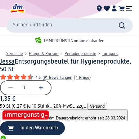
Suchen und finden
IMMERGÜNSTIG online einkaufen
Startseite
Pflege & Parfum
Periodenprodukte
Tampons
Jessa
Entsorgungsbeutel für Hygieneprodukte,
50 St
4.5
(
91 Bewertungen
|
1 Frage
)
1,35 €
50 St (0,27 € je 10 St)
inkl. 20% MwSt. zzgl.
Versand
dm Dauerpreis
nicht erhöht seit 28.03.2024
In den Warenkorb