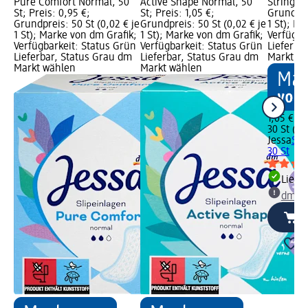
Pure Comfort Normal, 50
Active Shape Normal, 50
String, 3
St; Preis: 0,95 €;
St; Preis: 1,05 €;
Grundprei
Grundpreis: 50 St (0,02 € je
Grundpreis: 50 St (0,02 € je
1 St); M
1 St); Marke von dm Grafik;
1 St); Marke von dm Grafik;
Verfügba
Verfügbarkeit: Status Grün
Verfügbarkeit: Status Grün
Lieferba
Lieferbar, Status Grau dm
Lieferbar, Status Grau dm
Markt w
Markt wählen
Markt wählen
1,05 €
30 St (0,0
Jessa
Sli
30 St
Liefe
dm Ma