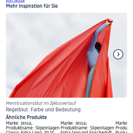
von Jessa
Mehr Inspiration für Sie
Menstruationsblut im Zyklusverlauf
In
Regelblut: Farbe und Bedeutung
Au
Ähnliche Produkte
Marke: Jessa;
Marke: Jessa;
Marke: J
Produktname: Slipeinlagen
Produktname: Slipeinlagen
Produktn