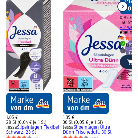
0,95 €
140 St (0,
+ 2 weit
ebelin
Wa
Liefe
dm Ma
1,05 €
1,35 €
28 St (0,04 € je 1 St)
30 St (0,05 € je 1 St)
Jessa
Slipeinlagen Flexibel
Jessa
Slipeinlagen Ultra
Schwarz, 28 St
Dünn Frischeduft, 30 St