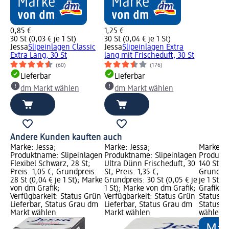
0,85 €
1,25 €
30 St (0,03 € je 1 St)
30 St (0,04 € je 1 St)
Jessa
Slipeinlagen Classic
Jessa
Slipeinlagen Extra
Extra Lang, 30 St
lang mit Frischeduft, 30 St
(60)
(176)
Lieferbar
Lieferbar
dm Markt wählen
dm Markt wählen
Andere Kunden kauften auch
Marke: Jessa;
Marke: Jessa;
Marke: e
Produktname: Slipeinlagen
Produktname: Slipeinlagen
Produkt
Flexibel Schwarz, 28 St;
Ultra Dünn Frischeduft, 30
140 St; P
Preis: 1,05 €; Grundpreis:
St; Preis: 1,35 €;
Grundprei
28 St (0,04 € je 1 St); Marke
Grundpreis: 30 St (0,05 € je
je 1 St)
von dm Grafik;
1 St); Marke von dm Grafik;
Grafik; V
Verfügbarkeit: Status Grün
Verfügbarkeit: Status Grün
Status G
Lieferbar, Status Grau dm
Lieferbar, Status Grau dm
Status G
Markt wählen
Markt wählen
wählen