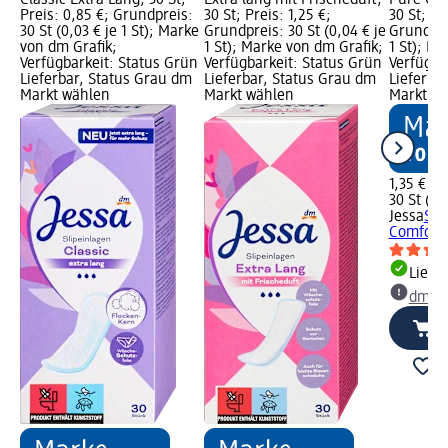
Classic Extra Lang, 30 St;
Extra lang mit Frischeduft,
Pure Com
Preis: 0,85 €; Grundpreis:
30 St; Preis: 1,25 €;
30 St; Pr
30 St (0,03 € je 1 St); Marke
Grundpreis: 30 St (0,04 € je
Grundprei
von dm Grafik;
1 St); Marke von dm Grafik;
1 St); M
Verfügbarkeit: Status Grün
Verfügbarkeit: Status Grün
Verfügba
Lieferbar, Status Grau dm
Lieferbar, Status Grau dm
Lieferba
Markt wählen
Markt wählen
Markt w
1,35 €
30 St (0,0
Jessa
Sli
Comfort 
Liefe
dm Ma