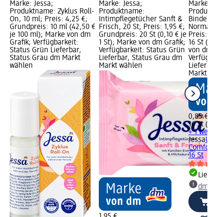
Marke: Jessa;
Marke: Jessa;
Marke: J
Produktname: Zyklus Roll-
Produktname:
Produktn
On, 10 ml; Preis: 4,25 €;
Intimpflegetücher Sanft &
Binden S
Grundpreis: 10 ml (42,50 €
Frisch, 20 St; Preis: 1,95 €;
Normal m
je 100 ml); Marke von dm
Grundpreis: 20 St (0,10 € je
Preis: 0
Grafik; Verfügbarkeit:
1 St); Marke von dm Grafik;
16 St (0,
Status Grün Lieferbar,
Verfügbarkeit: Status Grün
von dm G
Status Grau dm Markt
Lieferbar, Status Grau dm
Verfügba
wählen
Markt wählen
Lieferba
Markt w
0,85 €
16 St (0,0
+ 1 weit
Jessa
Ult
Comfort 
16 St
Liefe
dm Ma
1,95 €