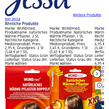
Weitere Produkte
von Jessa
Ähnliche Produkte
Marke: WUNDmed;
Marke: WUNDmed;
Marke: 
Produktname: natürliches
Produktname: Natürliches
Wärme-Pf
Wärme-Pflaster, 2 St;
Wärme-Pflaster, 1 St;
Rechtlic
Rechtliche Kategorie:
Rechtliche Kategorie:
Medizinp
Medizinprodukt; Preis:
Medizinprodukt; Preis:
6,95 €; 
2,95 €; Grundpreis: 2 St
3,45 €; Grundpreis: 1 St
(3,48 € je
(1,48 € je 1 St);
(3,45 € je 1 St);
Verfügba
Verfügbarkeit: Status Grün
Verfügbarkeit: Status Grün
Lieferba
Lieferbar, Status Grau dm
Lieferbar, Status Grau dm
Markt w
Markt wählen
Markt wählen
6,95 €
2 St (3,48
SOS
Wärm
St
Medizi
Hinw
Liefe
dm Ma