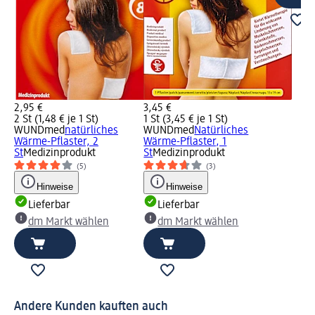
2,95 €
3,45 €
2 St (1,48 € je 1 St)
1 St (3,45 € je 1 St)
WUNDmed
natürliches
WUNDmed
Natürliches
Wärme-Pflaster, 2
Wärme-Pflaster, 1
St
Medizinprodukt
St
Medizinprodukt
(5)
(3)
Hinweise
Hinweise
Lieferbar
Lieferbar
dm Markt wählen
dm Markt wählen
Andere Kunden kauften auch