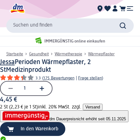
Suchen und finden
IMMERGÜNSTIG online einkaufen
Startseite
Gesundheit
Wärmetherapie
Wärmepflaster
Jessa
Perioden Wärmepflaster, 2
St
Medizinprodukt
3.3
(
175 Bewertungen
|
Frage stellen
)
4,45 €
2 St (2,23 € je 1 St)
inkl. 20% MwSt. zzgl.
Versand
dm Dauerpreis
nicht erhöht seit 05.11.2025
In den Warenkorb