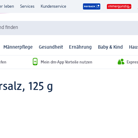
er leben
Services
Kundenservice
d finden
Männerpflege
Gesundheit
Ernährung
Baby & Kind
Hau
ufen
Mein dm-App Vorteile nutzen
Expre
rsalz, 125 g