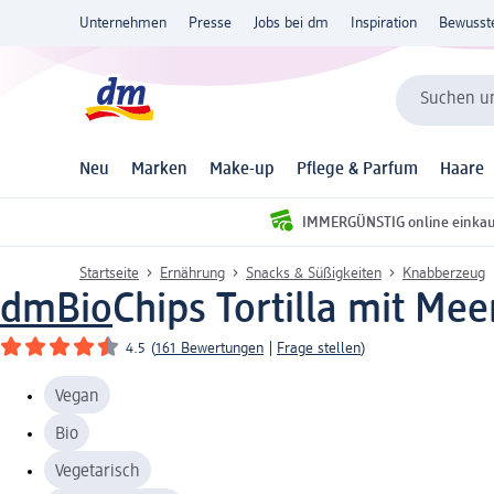
Unternehmen
Presse
Jobs bei dm
Inspiration
Bewusst
Suchen un
Neu
Marken
Make-up
Pflege & Parfum
Haare
IMMERGÜNSTIG online einka
Startseite
Ernährung
Snacks & Süßigkeiten
Knabberzeug
dmBio
Chips Tortilla mit Mee
4.5
(
161 Bewertungen
|
Frage stellen
)
Vegan
Bio
Vegetarisch