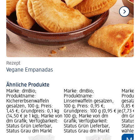
Rezept
Re
Vegane Empanadas
Fr
Fü
Ähnliche Produkte
Marke: dmBio;
Marke: dmBio;
Marke: 
Produktname:
Produktname:
Produkt
Kichererbsenwaffeln
Linsenwaffeln gesalzen,
gesalzen,
gesalzen, 100 g; Preis:
100 g; Preis: 0,95 €;
0,85 €; 
1,45 €; Grundpreis: 0,1 kg
Grundpreis: 100 g (0,95 € je
(7,73 € j
(14,50 € je 1 kg); Marke von
100 g); Marke von dm
dm Grafi
dm Grafik; Verfügbarkeit:
Grafik; Verfügbarkeit:
Status G
Status Grün Lieferbar,
Status Grün Lieferbar,
Status G
Status Grau dm Markt
Status Grau dm Markt
wählen