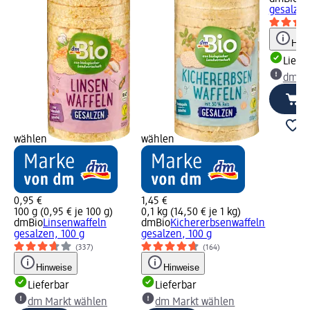
gesalzen
Hinw
Liefe
dm Ma
wählen
wählen
0,95 €
1,45 €
100 g (0,95 € je 100 g)
0,1 kg (14,50 € je 1 kg)
dmBio
Linsenwaffeln
dmBio
Kichererbsenwaffeln
gesalzen, 100 g
gesalzen, 100 g
(337)
(164)
Hinweise
Hinweise
Lieferbar
Lieferbar
dm Markt wählen
dm Markt wählen