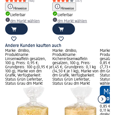
(164)
(337)
Hinweise
Hinweise
Lieferbar
Lieferbar
dm Markt wählen
dm Markt wählen
Andere Kunden kauften auch
Marke: dmBio;
Marke: dmBio;
Marke: 
Produktname:
Produktname:
Produkt
Linsenwaffeln gesalzen,
Kichererbsenwaffeln
gesalzen,
100 g; Preis: 0,95 €;
gesalzen, 100 g; Preis:
0,85 €; 
Grundpreis: 100 g (0,95 € je
1,45 €; Grundpreis: 0,1 kg
(7,73 € j
100 g); Marke von dm
(14,50 € je 1 kg); Marke von
dm Grafi
Grafik; Verfügbarkeit:
dm Grafik; Verfügbarkeit:
Status G
Status Grün Lieferbar,
Status Grün Lieferbar,
Status G
Status Grau dm Markt
Status Grau dm Markt
wählen
0,85 €
0,11 kg (7
dmBio
Ma