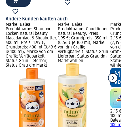
Andere Kunden kauften auch
Marke: Balea;
Marke: Balea;
Marke: B
Produktname: Shampoo
Produktname: Conditioner
Produkt
Locken natural beauty
natural Beauty; Preis:
Crunch, 
Macadamiaöl & Sheabutter,
1,95 €; Grundpreis: 350 ml
2,15 €; 
400 ml; Preis: 1,95 €;
(0,56 € je 100 ml); Marke
(2,15 € j
Grundpreis: 400 ml (0,49 €
von dm Grafik;
von dm G
je 100 ml); Marke von dm
Verfügbarkeit: Status Grün
Grafik; V
Grafik; Verfügbarkeit:
Lieferbar, Status Grau dm
Status G
Status Grün Lieferbar,
Markt wählen
Status G
Status Grau dm Markt
wählen
2,15 €
100 ml (2
Balea
Loc
100 ml