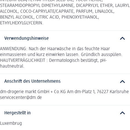
INTEGRIFOLIA/TETRAPHYLLA SEED OIL, TOCOPHEROL,
STEARAMIDOPROPYL DIMETHYLAMINE, DICAPRYLYL ETHER, LAURYL
ALCOHOL, COCO-CAPRYLATE/CAPRATE, PARFUM, LINALOOL,
BENZYL ALCOHOL, CITRIC ACID, PHENOXYETHANOL,
ETHYLHEXYLGLYCERIN.
Verwendungshinweise
ANWENDUNG: Nach der Haarwäsche in das feuchte Haar
einmassieren und kurz einwirken lassen. Gründlich ausspülen.
HAUTVERTRÄGLICHKEIT : Dermatologisch bestätigt, pH-
hautneutral.
Anschrift des Unternehmens
dm-drogerie markt GmbH + Co.KG Am dm-Platz 1, 76227 Karlsruhe
servicecenter@dm.de
Hergestellt in
Luxembrug