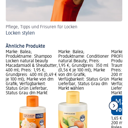
Pflege, Tipps und Frisuren für Locken
Ha
Locken stylen
DI
Ähnliche Produkte
Marke: Balea;
Marke: Balea;
Marke: B
Produktname: Shampoo
Produktname: Conditioner
PROFESS
Locken natural beauty
natural Beauty; Preis:
Produktn
Macadamiaöl & Sheabutter,
1,95 €; Grundpreis: 350 ml
Traumloc
400 ml; Preis: 1,95 €;
(0,56 € je 100 ml); Marke
Preis: 1,
Grundpreis: 400 ml (0,49 €
von dm Grafik;
200 ml (0
je 100 ml); Marke von dm
Verfügbarkeit: Status Grün
Marke vo
Grafik; Verfügbarkeit:
Lieferbar, Status Grau dm
Verfügba
Status Grün Lieferbar,
Markt wählen
Lieferba
Status Grau dm Markt
Markt w
1,65 €
200 ml (0
Balea