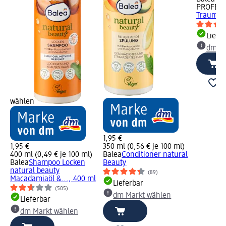
PROFESS
Traumloc
Liefe
dm Ma
wählen
1,95 €
1,95 €
350 ml (0,56 € je 100 ml)
400 ml (0,49 € je 100 ml)
Balea
Conditioner natural
Balea
Shampoo Locken
Beauty
natural beauty
(89)
Macadamiaöl &..., 400 ml
Lieferbar
(505)
dm Markt wählen
Lieferbar
dm Markt wählen