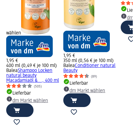
Liefe
dm Ma
wählen
1,95 €
1,95 €
350 ml (0,56 € je 100 ml)
400 ml (0,49 € je 100 ml)
Balea
Conditioner natural
Balea
Shampoo Locken
Beauty
natural beauty
(89)
Macadamiaöl &..., 400 ml
Lieferbar
(505)
dm Markt wählen
Lieferbar
dm Markt wählen