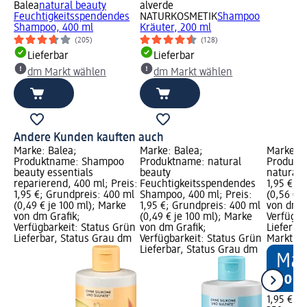
Balea
natural beauty
alverde
Feuchtigkeitsspendendes
NATURKOSMETIK
Shampoo
Shampoo, 400 ml
Kräuter, 200 ml
(205)
(128)
Lieferbar
Lieferbar
dm Markt wählen
dm Markt wählen
Andere Kunden kauften auch
Marke: Balea;
Marke: Balea;
Marke: B
Produktname: Shampoo
Produktname: natural
Produktn
beauty essentials
beauty
natural 
reparierend, 400 ml; Preis:
Feuchtigkeitsspendendes
1,95 €; 
1,95 €; Grundpreis: 400 ml
Shampoo, 400 ml; Preis:
(0,56 € j
(0,49 € je 100 ml); Marke
1,95 €; Grundpreis: 400 ml
von dm G
von dm Grafik;
(0,49 € je 100 ml); Marke
Verfügba
Verfügbarkeit: Status Grün
von dm Grafik;
Lieferba
Lieferbar, Status Grau dm
Verfügbarkeit: Status Grün
Markt w
Lieferbar, Status Grau dm
1,95 €