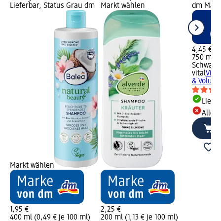
Lieferbar, Status Grau dm
Markt wählen
dm Märk
4,45 €
750 ml (0
Schwarz
vital
Vita
& Volume
Liefe
Alle 
Markt wählen
1,95 €
2,25 €
400 ml (0,49 € je 100 ml)
200 ml (1,13 € je 100 ml)