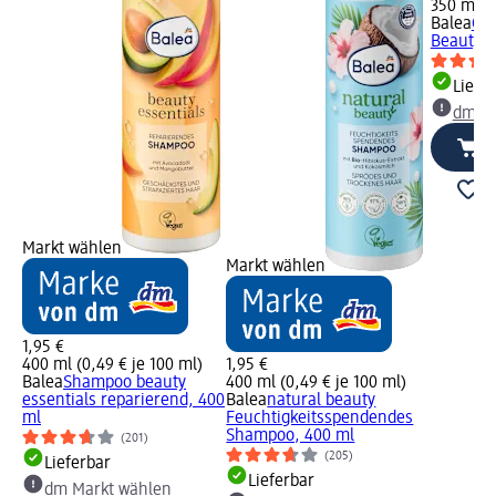
350 ml (0
Balea
Con
Beauty
Liefe
dm Ma
Markt wählen
Markt wählen
1,95 €
400 ml (0,49 € je 100 ml)
1,95 €
Balea
Shampoo beauty
400 ml (0,49 € je 100 ml)
essentials reparierend, 400
Balea
natural beauty
ml
Feuchtigkeitsspendendes
Shampoo, 400 ml
(201)
(205)
Lieferbar
Lieferbar
dm Markt wählen