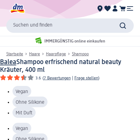
Suchen und finden
IMMERGÜNSTIG online einkaufen
Startseite
Haare
Haarpflege
Shampoo
Balea
Shampoo erfrischend natural beauty
Kräuter, 400 ml
3.6
(
7 Bewertungen
|
Frage stellen
)
Vegan
Ohne Silikone
Mit Duft
Vegan
Ohne Silikone