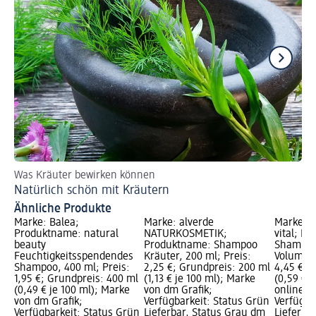
Was Kräuter bewirken können
Sp
Natürlich schön mit Kräutern
Ze
Ähnliche Produkte
Marke: Balea;
Marke: alverde
Marke: 
Produktname: natural
NATURKOSMETIK;
vital; P
beauty
Produktname: Shampoo
Shampoo
Feuchtigkeitsspendendes
Kräuter, 200 ml; Preis:
Volumen,
Shampoo, 400 ml; Preis:
2,25 €; Grundpreis: 200 ml
4,45 €; 
1,95 €; Grundpreis: 400 ml
(1,13 € je 100 ml); Marke
(0,59 € j
(0,49 € je 100 ml); Marke
von dm Grafik;
online er
von dm Grafik;
Verfügbarkeit: Status Grün
Verfügba
Verfügbarkeit: Status Grün
Lieferbar, Status Grau dm
Lieferbar