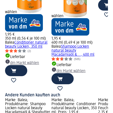
wählen
wählen
1,95 €
350 ml (0,56 € je 100 ml)
1,95 €
Balea
Conditioner natural
400 ml (0,49 € je 100 ml)
beauty Locken, 350 ml
Balea
Shampoo Locken
natural beauty
(2)
Macadamiaöl &..., 400 ml
Lieferbar
(505)
dm Markt wählen
Lieferbar
dm Markt wählen
Andere Kunden kauften auch
Marke: Balea;
Marke: Balea;
Marke: B
Produktname: Shampoo
Produktname: Conditioner
Produkt
Locken natural beauty
natural beauty Locken, 350
Feuchtigk
Macadamiaöl & Sheabutter,
ml; Preis: 1,95 €;
2,15 €; 