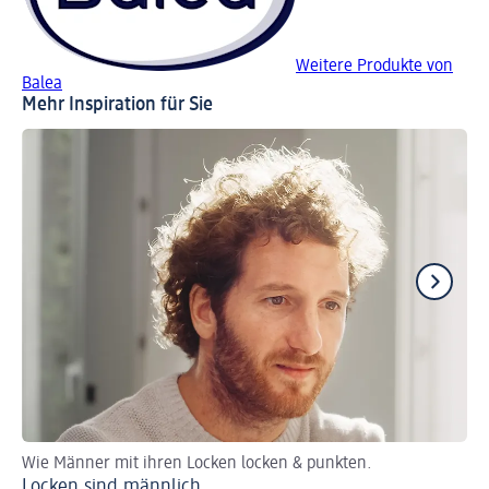
Weitere Produkte von
Balea
Mehr Inspiration für Sie
Wie Männer mit ihren Locken locken & punkten.
De
Locken sind männlich
Lo