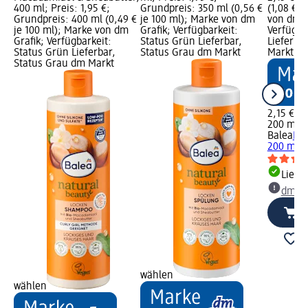
400 ml; Preis: 1,95 €;
Grundpreis: 350 ml (0,56 €
(1,08 € j
Grundpreis: 400 ml (0,49 €
je 100 ml); Marke von dm
von dm G
je 100 ml); Marke von dm
Grafik; Verfügbarkeit:
Verfügba
Grafik; Verfügbarkeit:
Status Grün Lieferbar,
Lieferba
Status Grün Lieferbar,
Status Grau dm Markt
Markt w
Status Grau dm Markt
2,15 €
200 ml (1
Balea
Haa
200 ml
Liefe
dm Ma
wählen
wählen