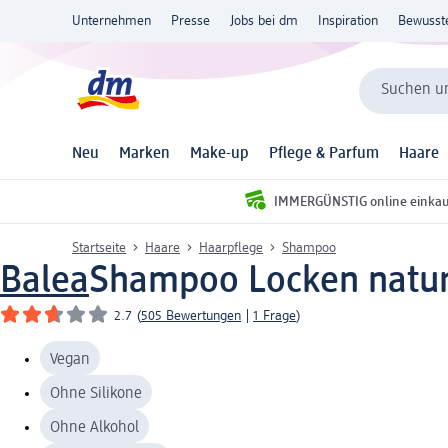
Unternehmen
Presse
Jobs bei dm
Inspiration
Bewusst
Suchen un
Neu
Marken
Make-up
Pflege & Parfum
Haare
IMMERGÜNSTIG online einka
Startseite
Haare
Haarpflege
Shampoo
Balea
Shampoo Locken natur
2.7
(
505 Bewertungen
|
1 Frage
)
Vegan
Ohne Silikone
Ohne Alkohol