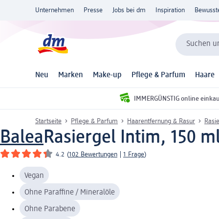
Unternehmen
Presse
Jobs bei dm
Inspiration
Bewusst
Suchen un
Neu
Marken
Make-up
Pflege & Parfum
Haare
IMMERGÜNSTIG online einka
Startseite
Pflege & Parfum
Haarentfernung & Rasur
Rasi
Balea
Rasiergel Intim, 150 m
4.2
(
102 Bewertungen
|
1 Frage
)
Vegan
Ohne Paraffine / Mineralöle
Ohne Parabene