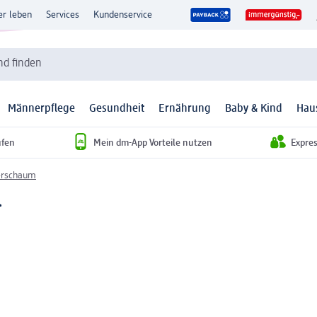
er leben
Services
Kundenservice
d finden
Männerpflege
Gesundheit
Ernährung
Baby & Kind
Hau
ufen
Mein dm-App Vorteile nutzen
Expre
erschaum
l