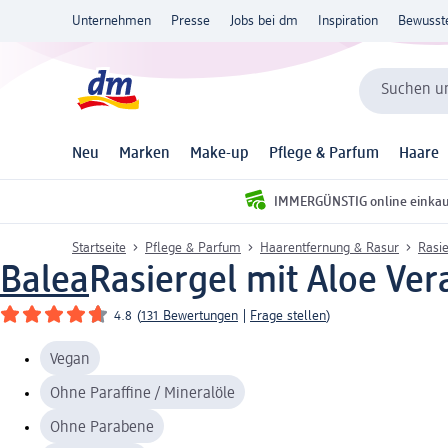
Unternehmen
Presse
Jobs bei dm
Inspiration
Bewusst
Suchen un
Neu
Marken
Make-up
Pflege & Parfum
Haare
IMMERGÜNSTIG online einka
Startseite
Pflege & Parfum
Haarentfernung & Rasur
Rasie
Balea
Rasiergel mit Aloe Ve
4.8
(
131 Bewertungen
|
Frage stellen
)
Vegan
Ohne Paraffine / Mineralöle
Ohne Parabene