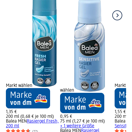
Markt wählen
Markt w
wählen
1,35 €
1,55 €
200 ml (0,68 € je 100 ml)
0,95 €
200 ml (0
Balea MEN
Rasiergel Fresh,
75 ml (1,27 € je 100 ml)
Balea M
200 ml
+ 1 weitere Größe
Sensitiv
Balea MEN
Rasiergel
(77)