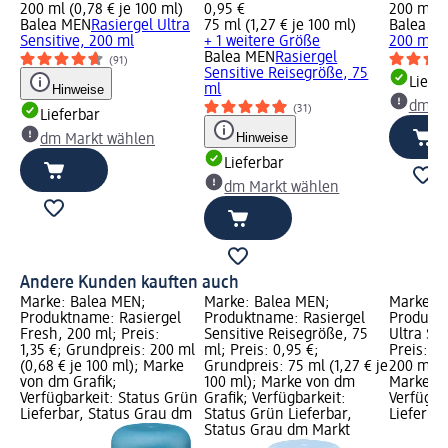
200 ml (0,78 € je 100 ml)
0,95 €
200 ml (0
Balea MEN
Rasiergel Ultra
75 ml (1,27 € je 100 ml)
Balea M
Sensitive, 200 ml
+ 1 weitere Größe
200 ml
Balea MEN
Rasiergel
(91)
Sensitive Reisegröße, 75
Liefe
Hinweise
ml
dm Ma
(31)
Lieferbar
Hinweise
dm Markt wählen
Lieferbar
dm Markt wählen
Andere Kunden kauften auch
Marke: Balea MEN;
Marke: Balea MEN;
Marke: 
Produktname: Rasiergel
Produktname: Rasiergel
Produktn
Fresh, 200 ml; Preis:
Sensitive Reisegröße, 75
Ultra Sen
1,35 €; Grundpreis: 200 ml
ml; Preis: 0,95 €;
Preis: 1,
(0,68 € je 100 ml); Marke
Grundpreis: 75 ml (1,27 € je
200 ml (0
von dm Grafik;
100 ml); Marke von dm
Marke vo
Verfügbarkeit: Status Grün
Grafik; Verfügbarkeit:
Verfügba
Lieferbar, Status Grau dm
Status Grün Lieferbar,
Lieferba
Status Grau dm Markt