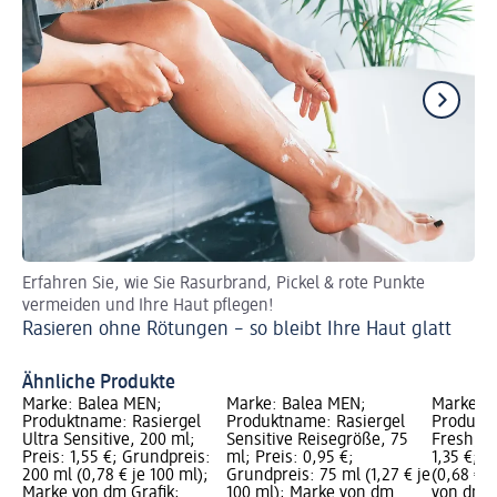
Erfahren Sie, wie Sie Rasurbrand, Pickel & rote Punkte
In
vermeiden und Ihre Haut pflegen!
(K
Rasieren ohne Rötungen – so bleibt Ihre Haut glatt
Ähnliche Produkte
Marke: Balea MEN;
Marke: Balea MEN;
Marke: 
Produktname: Rasiergel
Produktname: Rasiergel
Produktn
Ultra Sensitive, 200 ml;
Sensitive Reisegröße, 75
Fresh, 2
Preis: 1,55 €; Grundpreis:
ml; Preis: 0,95 €;
1,35 €; 
200 ml (0,78 € je 100 ml);
Grundpreis: 75 ml (1,27 € je
(0,68 € j
Marke von dm Grafik;
100 ml); Marke von dm
von dm G