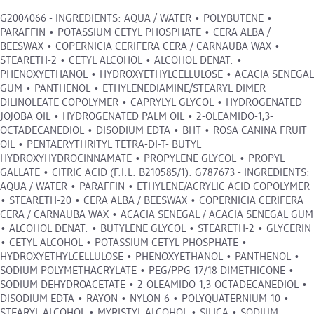
G2004066 - INGREDIENTS: AQUA / WATER • POLYBUTENE •
PARAFFIN • POTASSIUM CETYL PHOSPHATE • CERA ALBA /
BEESWAX • COPERNICIA CERIFERA CERA / CARNAUBA WAX •
STEARETH-2 • CETYL ALCOHOL • ALCOHOL DENAT. •
PHENOXYETHANOL • HYDROXYETHYLCELLULOSE • ACACIA SENEGAL
GUM • PANTHENOL • ETHYLENEDIAMINE/STEARYL DIMER
DILINOLEATE COPOLYMER • CAPRYLYL GLYCOL • HYDROGENATED
JOJOBA OIL • HYDROGENATED PALM OIL • 2-OLEAMIDO-1,3-
OCTADECANEDIOL • DISODIUM EDTA • BHT • ROSA CANINA FRUIT
OIL • PENTAERYTHRITYL TETRA-DI-T- BUTYL
HYDROXYHYDROCINNAMATE • PROPYLENE GLYCOL • PROPYL
GALLATE • CITRIC ACID (F.I.L. B210585/1). G787673 - INGREDIENTS:
AQUA / WATER • PARAFFIN • ETHYLENE/ACRYLIC ACID COPOLYMER
• STEARETH-20 • CERA ALBA / BEESWAX • COPERNICIA CERIFERA
CERA / CARNAUBA WAX • ACACIA SENEGAL / ACACIA SENEGAL GUM
• ALCOHOL DENAT. • BUTYLENE GLYCOL • STEARETH-2 • GLYCERIN
• CETYL ALCOHOL • POTASSIUM CETYL PHOSPHATE •
HYDROXYETHYLCELLULOSE • PHENOXYETHANOL • PANTHENOL •
SODIUM POLYMETHACRYLATE • PEG/PPG-17/18 DIMETHICONE •
SODIUM DEHYDROACETATE • 2-OLEAMIDO-1,3-OCTADECANEDIOL •
DISODIUM EDTA • RAYON • NYLON-6 • POLYQUATERNIUM-10 •
STEARYL ALCOHOL • MYRISTYL ALCOHOL • SILICA • SODIUM