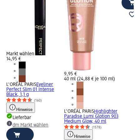
Markt wählen
14,95 €
9,95 €
40 ml (24,88 € je 100 ml)
ro
L'ORÉAL PARiS
Eyeliner
Perfect Slim 01 Intense
Black, 1,1 g
(160)
Hinweise
L'ORÉAL PARiS
Highlighter
Paradise Lumi Glotion 903
Lieferbar
Medium Glow, 40 ml
dm Markt wählen
(1578)
Hinweise