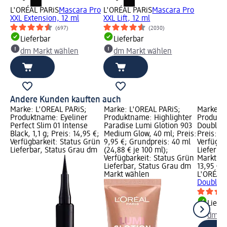
L'ORÉAL PARiS
Mascara Pro
L'ORÉAL PARiS
Mascara Pro
XXL Extension, 12 ml
XXL Lift, 12 ml
(697)
(2030)
Lieferbar
Lieferbar
dm Markt wählen
dm Markt wählen
Andere Kunden kauften auch
Marke: L'ORÉAL PARiS;
Marke: L'ORÉAL PARiS;
Marke: L
Pro
Produktname: Eyeliner
Produktname: Highlighter
Produkt
eis:
Perfect Slim 01 Intense
Paradise Lumi Glotion 903
Double E
Black, 1,1 g; Preis: 14,95 €;
Medium Glow, 40 ml; Preis:
Preis: 13
Verfügbarkeit: Status Grün
9,95 €; Grundpreis: 40 ml
Verfügba
Lieferbar, Status Grau dm
(24,88 € je 100 ml);
Lieferba
Verfügbarkeit: Status Grün
Markt w
Lieferbar, Status Grau dm
13,95 €
Markt wählen
L'ORÉAL
Double E
Liefe
dm Ma