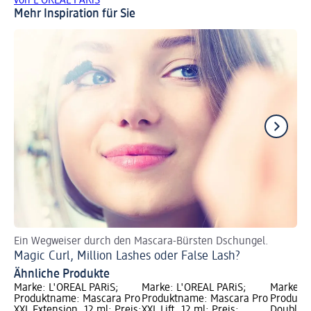
von L'ORÉAL PARiS
Mehr Inspiration für Sie
Ein Wegweiser durch den Mascara-Bürsten Dschungel.
Fü
Magic Curl, Million Lashes oder False Lash?
Wa
Ähnliche Produkte
Marke: L'ORÉAL PARiS;
Marke: L'ORÉAL PARiS;
Marke: L
Produktname: Mascara Pro
Produktname: Mascara Pro
Produkt
XXL Extension, 12 ml; Preis:
XXL Lift, 12 ml; Preis:
Double E