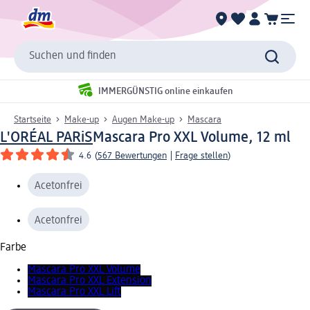
Suchen und finden
IMMERGÜNSTIG online einkaufen
Startseite
Make-up
Augen Make-up
Mascara
L'ORÉAL PARiS
Mascara Pro XXL Volume, 12 ml
4.6
(
567 Bewertungen
|
Frage stellen
)
Acetonfrei
Acetonfrei
Farbe
Mascara Pro XXL Volume
Mascara Pro XXL Extension
Mascara Pro XXL Lift