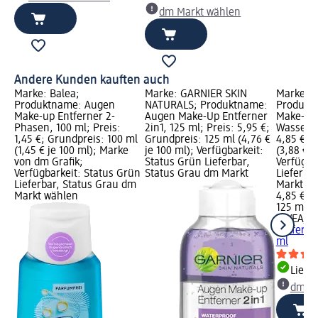
dm Markt wählen
Andere Kunden kauften auch
Marke: Balea;
Marke: GARNIER SKIN
Marke: N
Produktname: Augen
NATURALS; Produktname:
Produkt
Make-up Entferner 2-
Augen Make-Up Entferner
Make-Up
Phasen, 100 ml; Preis:
2in1, 125 ml; Preis: 5,95 €;
Wasserfe
1,45 €; Grundpreis: 100 ml
Grundpreis: 125 ml (4,76 €
4,85 €; 
(1,45 € je 100 ml); Marke
je 100 ml); Verfügbarkeit:
(3,88 € j
von dm Grafik;
Status Grün Lieferbar,
Verfügba
Verfügbarkeit: Status Grün
Status Grau dm Markt
Lieferba
Lieferbar, Status Grau dm
Markt w
Markt wählen
4,85 €
125 ml (3
NIVEA
Au
Entferne
ml
Liefe
dm Ma