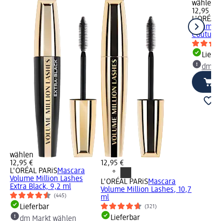
wählen
12,95 €
L'ORÉAL 
Volume M
Couture,
Liefe
dm Ma
wählen
12,95 €
12,95 €
L'ORÉAL PARiS
Mascara
Volume Million Lashes
L'ORÉAL PARiS
Mascara
Extra Black, 9,2 ml
Volume Million Lashes, 10,7
(445)
ml
Lieferbar
(321)
Lieferbar
dm Markt wählen