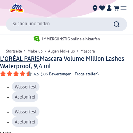
Suchen und finden
IMMERGÜNSTIG online einkaufen
Startseite
Make-up
Augen Make-up
Mascara
L'ORÉAL PARiS
Mascara Volume Million Lashes
Waterproof, 9,4 ml
4.5
(
306 Bewertungen
|
Frage stellen
)
Wasserfest
Acetonfrei
Wasserfest
Acetonfrei