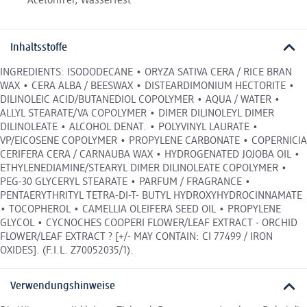
Acetonfrei, Wasserfest
Inhaltsstoffe
INGREDIENTS: ISODODECANE • ORYZA SATIVA CERA / RICE BRAN
WAX • CERA ALBA / BEESWAX • DISTEARDIMONIUM HECTORITE •
DILINOLEIC ACID/BUTANEDIOL COPOLYMER • AQUA / WATER •
ALLYL STEARATE/VA COPOLYMER • DIMER DILINOLEYL DIMER
DILINOLEATE • ALCOHOL DENAT. • POLYVINYL LAURATE •
VP/EICOSENE COPOLYMER • PROPYLENE CARBONATE • COPERNICIA
CERIFERA CERA / CARNAUBA WAX • HYDROGENATED JOJOBA OIL •
ETHYLENEDIAMINE/STEARYL DIMER DILINOLEATE COPOLYMER •
PEG-30 GLYCERYL STEARATE • PARFUM / FRAGRANCE •
PENTAERYTHRITYL TETRA-DI-T- BUTYL HYDROXYHYDROCINNAMATE
• TOCOPHEROL • CAMELLIA OLEIFERA SEED OIL • PROPYLENE
GLYCOL • CYCNOCHES COOPERI FLOWER/LEAF EXTRACT - ORCHID
FLOWER/LEAF EXTRACT ? [+/- MAY CONTAIN: CI 77499 / IRON
OXIDES]. (F.I.L. Z70052035/1).
Verwendungshinweise