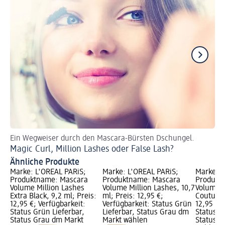
Ein Wegweiser durch den Mascara-Bürsten Dschungel.
Fü
Magic Curl, Million Lashes oder False Lash?
Wa
Ähnliche Produkte
Marke: L'ORÉAL PARiS;
Marke: L'ORÉAL PARiS;
Marke: L
Produktname: Mascara
Produktname: Mascara
Produkt
Volume Million Lashes
Volume Million Lashes, 10,7
Volume M
Extra Black, 9,2 ml; Preis:
ml; Preis: 12,95 €;
Couture,
12,95 €; Verfügbarkeit:
Verfügbarkeit: Status Grün
12,95 €; 
Status Grün Lieferbar,
Lieferbar, Status Grau dm
Status G
Status Grau dm Markt
Markt wählen
Status G