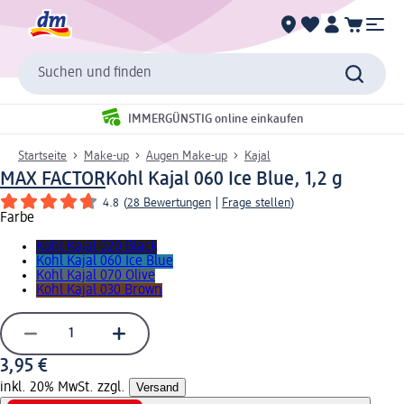
Suchen und finden
IMMERGÜNSTIG online einkaufen
Startseite
Make-up
Augen Make-up
Kajal
MAX FACTOR
Kohl Kajal 060 Ice Blue, 1,2 g
4.8
(
28 Bewertungen
|
Frage stellen
)
Farbe
Kohl Kajal 020 Black
Kohl Kajal 060 Ice Blue
Kohl Kajal 070 Olive
Kohl Kajal 030 Brown
3,95 €
inkl. 20% MwSt. zzgl.
Versand