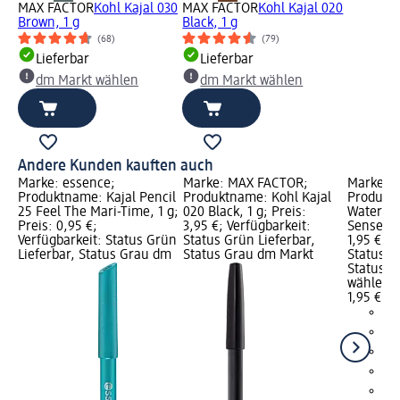
MAX FACTOR
Kohl Kajal 030
MAX FACTOR
Kohl Kajal 020
Brown, 1 g
Black, 1 g
(68)
(79)
Lieferbar
Lieferbar
dm Markt wählen
dm Markt wählen
Andere Kunden kauften auch
Marke: essence;
Marke: MAX FACTOR;
Marke: C
l
Produktname: Kajal Pencil
Produktname: Kohl Kajal
Produktn
25 Feel The Mari-Time, 1 g;
020 Black, 1 g; Preis:
Waterpro
Preis: 0,95 €;
3,95 €; Verfügbarkeit:
Sense, 0
Verfügbarkeit: Status Grün
Status Grün Lieferbar,
1,95 €; V
Lieferbar, Status Grau dm
Status Grau dm Markt
Status G
Status G
wählen
1,95 €