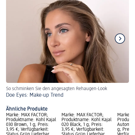
So schminken Sie den angesagten Rehaugen-Look
So
Doe Eyes: Make-up Trend
Si
Ähnliche Produkte
Marke: MAX FACTOR;
Marke: MAX FACTOR;
Marke: 
Produktname: Kohl Kajal
Produktname: Kohl Kajal
Produktn
030 Brown, 1 g; Preis:
020 Black, 1 g; Preis:
Automati
3,95 €; Verfügbarkeit:
3,95 €; Verfügbarkeit:
g; Preis:
Status Grün Lieferbar,
Status Grün Lieferbar,
Verfügba