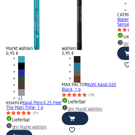
+1
CATRICE
Waterpro
Sense, 0
Liefe
dm Ma
Markt wählen
wählen
0,95 €
3,95 €
070
MAX FACTOR
Kohl Kajal 020
Black, 1 g
(79)
+1
Lieferbar
essence
Kajal Pencil 25 Feel
The Mari-Time, 1 g
dm Markt wählen
(71)
Lieferbar
dm Markt wählen