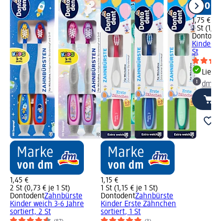
1,75 €
1 St (1,75
Dontode
Kinder Sp
St
Liefe
dm Ma
1,45 €
1,15 €
2 St (0,73 € je 1 St)
1 St (1,15 € je 1 St)
Dontodent
Zahnbürste
Dontodent
Zahnbürste
Kinder weich 3-6 Jahre
Kinder Erste Zähnchen
sortiert, 2 St
sortiert, 1 St