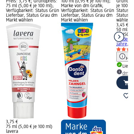
Preis: 3,75 €; Grundpreis:
100 ml (0,95 € je 100 ml);
Grundpre
75 ml (5,00 € je 100 ml);
Marke von dm Grafik;
je 100 ml
Verfügbarkeit: Status Grün
Verfügbarkeit: Status Grün
Status G
Lieferbar, Status Grau dm
Lieferbar, Status Grau dm
Status G
Markt wählen
Markt wählen
wählen
3,45 €
50 ml (6,
SENSOD
Kinder P
Jahre, 5
Hinw
Liefe
dm Ma
3,75 €
75 ml (5,00 € je 100 ml)
lavera