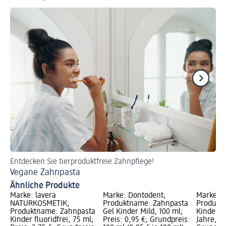
Entdecken Sie tierproduktfreie Zahnpflege!
So
Vegane Zahnpasta
We
Ähnliche Produkte
Marke: lavera
Marke: Dontodent;
Marke: 
NATURKOSMETIK;
Produktname: Zahnpasta
Produkt
Produktname: Zahnpasta
Gel Kinder Mild, 100 ml;
Kinder P
Kinder fluoridfrei, 75 ml;
Preis: 0,95 €; Grundpreis:
Jahre, 50