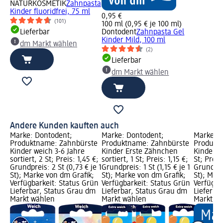
NATURKOSMETIK
Zahnpasta
Kinder fluoridfrei, 75 ml
0,95 €
(101)
100 ml (0,95 € je 100 ml)
Lieferbar
Dontodent
Zahnpasta Gel
Kinder Mild, 100 ml
dm Markt wählen
(2)
Lieferbar
dm Markt wählen
Andere Kunden kauften auch
Marke: Dontodent;
Marke: Dontodent;
Marke: D
Produktname: Zahnbürste
Produktname: Zahnbürste
Produkt
Kinder weich 3-6 Jahre
Kinder Erste Zähnchen
Kinder Sp
sortiert, 2 St; Preis: 1,45 €;
sortiert, 1 St; Preis: 1,15 €;
St; Preis
Grundpreis: 2 St (0,73 € je 1
Grundpreis: 1 St (1,15 € je 1
Grundprei
St); Marke von dm Grafik;
St); Marke von dm Grafik;
St); Mar
Verfügbarkeit: Status Grün
Verfügbarkeit: Status Grün
Verfügba
Lieferbar, Status Grau dm
Lieferbar, Status Grau dm
Lieferba
Markt wählen
Markt wählen
Markt w