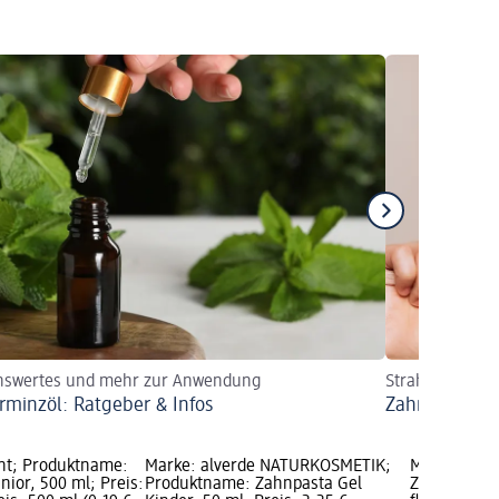
nswertes und mehr zur Anwendung
Strahlend weiß
erminzöl: Ratgeber & Infos
Zahnpasta fü
nt; Produktname:
Marke: alverde NATURKOSMETIK;
Marke: dent
ior, 500 ml; Preis:
Produktname: Zahnpasta Gel
Zahnpasta K