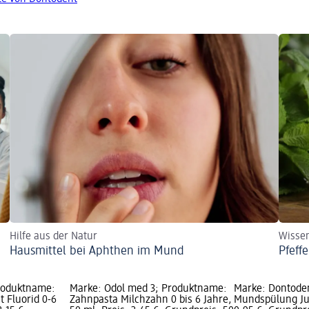
Hilfe aus der Natur
Wisse
Hausmittel bei Aphthen im Mund
Pfeff
roduktname:
Marke: Odol med 3; Produktname:
Marke: Dontode
 Fluorid 0-6
Zahnpasta Milchzahn 0 bis 6 Jahre,
Mundspülung Jun