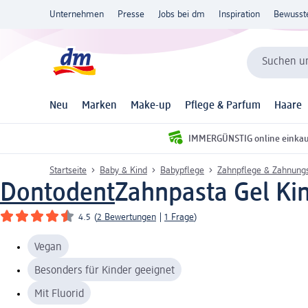
Unternehmen
Presse
Jobs bei dm
Inspiration
Bewusst
Suchen un
Neu
Marken
Make-up
Pflege & Parfum
Haare
IMMERGÜNSTIG online einka
Startseite
Baby & Kind
Babypflege
Zahnpflege & Zahnungs
Dontodent
Zahnpasta Gel Kin
4.5
(
2 Bewertungen
|
1 Frage
)
Vegan
Besonders für Kinder geeignet
Mit Fluorid