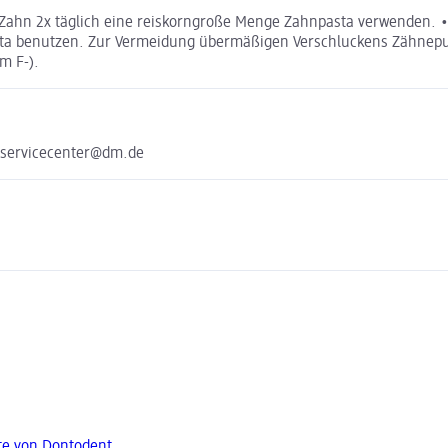
ahn 2x täglich eine reiskorngroße Menge Zahnpasta verwenden. • 
sta benutzen. Zur Vermeidung übermäßigen Verschluckens Zähneput
m F-).
 servicecenter@dm.de
te von Dontodent